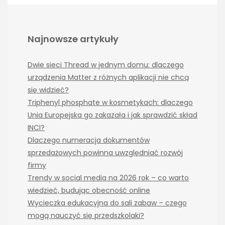
Najnowsze artykuły
Dwie sieci Thread w jednym domu: dlaczego
urządzenia Matter z różnych aplikacji nie chcą
się widzieć?
Triphenyl phosphate w kosmetykach: dlaczego
Unia Europejska go zakazała i jak sprawdzić skład
INCI?
Dlaczego numeracja dokumentów
sprzedażowych powinna uwzględniać rozwój
firmy
Trendy w social media na 2026 rok – co warto
wiedzieć, budując obecność online
Wycieczka edukacyjna do sali zabaw – czego
mogą nauczyć się przedszkolaki?