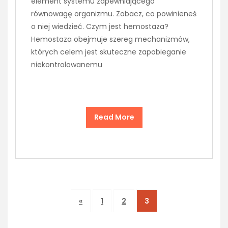
element systemu zapewniającego
równowagę organizmu. Zobacz, co powinieneś
o niej wiedzieć. Czym jest hemostaza?
Hemostaza obejmuje szereg mechanizmów,
których celem jest skuteczne zapobieganie
niekontrolowanemu
Read More
«
1
2
3