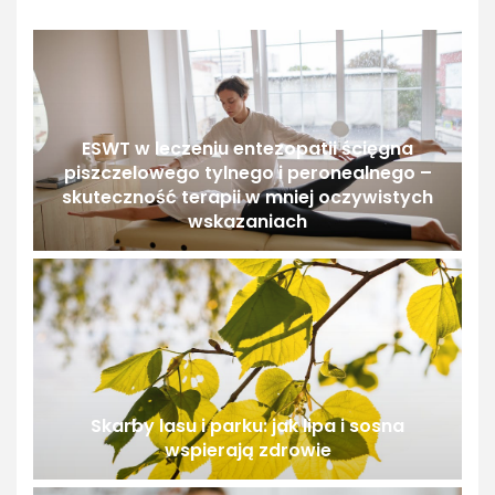
ESWT w leczeniu entezopatii ścięgna
piszczelowego tylnego i peronealnego –
skuteczność terapii w mniej oczywistych
wskazaniach
Skarby lasu i parku: jak lipa i sosna
wspierają zdrowie