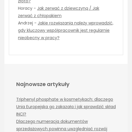
złoto?
Horacy
-
Jak zerwać z dziewczyną / Jak
zerwać z chłopakiem
Andrzej
-
Jakie rozwiązania należy wprowadzić,
gdy kluczowy współpracownik jest regularnie
nieobecny w pracy?
Najnowsze artykuły
Triphenyl phosphate w kosmetykach: dlaczego
Unia Europejska go zakazała i jak sprawdzić skład
INCI?
Dlaczego numeracja dokumentów
sprzedażowych powinna uwzględniać rozwój