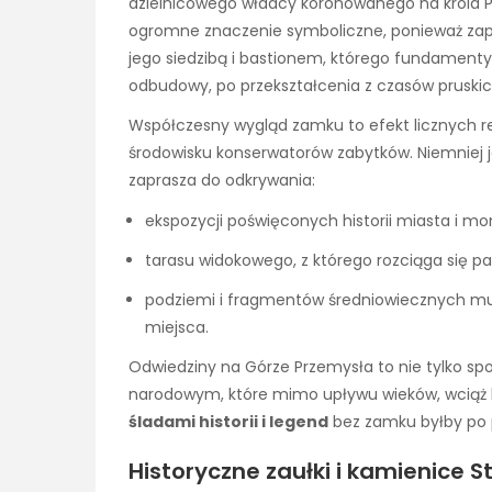
dzielnicowego władcy koronowanego na króla Po
ogromne znaczenie symboliczne, ponieważ za
jego siedzibą i bastionem, którego fundamenty n
odbudowy, po przekształcenia z czasów pruskic
Współczesny wygląd zamku to efekt licznych re
środowisku konserwatorów zabytków. Niemniej 
zaprasza do odkrywania:
ekspozycji poświęconych historii miasta i mon
tarasu widokowego, z którego rozciąga się 
podziemi i fragmentów średniowiecznych mur
miejsca.
Odwiedziny na Górze Przemysła to nie tylko spot
narodowym, które mimo upływu wieków, wciąż k
śladami historii i legend
bez zamku byłby po p
Historyczne zaułki i kamienice 