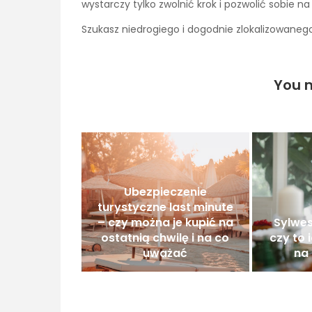
wystarczy tylko zwolnić krok i pozwolić sobie n
Szukasz niedrogiego i dogodnie zlokalizowane
You m
Ubezpieczenie
turystyczne last minute
– czy można je kupić na
Sylwes
ostatnią chwilę i na co
czy to
uważać
na