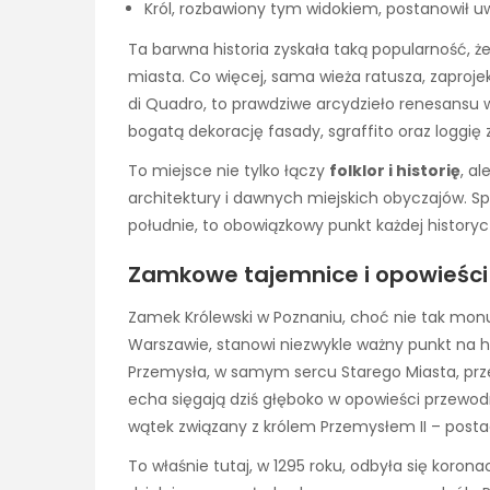
Król, rozbawiony tym widokiem, postanowił 
Ta barwna historia zyskała taką popularność, 
miasta. Co więcej, sama wieża ratusza, zaproje
di Quadro, to prawdziwe arcydzieło renesansu
bogatą dekorację fasady, sgraffito oraz loggię
To miejsce nie tylko łączy
folklor i historię
, a
architektury i dawnych miejskich obyczajów. 
południe, to obowiązkowy punkt każdej history
Zamkowe tajemnice i opowieści o
Zamek Królewski w Poznaniu, choć nie tak mon
Warszawie, stanowi niezwykle ważny punkt na h
Przemysła, w samym sercu Starego Miasta, prz
echa sięgają dziś głęboko w opowieści przewodn
wątek związany z królem Przemysłem II – posta
To właśnie tutaj, w 1295 roku, odbyła się koron