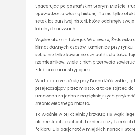
Spacerując po poznańskim Starym Mieście, trud
opowiedzenia własną historię. To nie tylko efek
setek lat burzliwej historii, które odcisnęły s
lokalnych nazwach.
Wąskie uliczki – takie jak Wroniecka, Żydowska
klimat dawnych czasów. Kamienice przy rynku, 
sobie nie tylko kawiarnie czy butiki, ale także
rzemieślników. Wiele z nich przetrwało zawieruc
zdobieniami i inskrypcjami.
Warto zatrzymać się przy Domu Królewskim, gd
przejeżdżający przez miasto, a także zajrzeć d
uznawana za jeden z najpiękniejszych przykład
średniowiecznego miasta.
To właśnie w tej dzielnicy krzyżują się wątki l
alchemikach, duchach kamienic czy tunelach łą
folkloru. Dla pasjonatów miejskich narracji, St