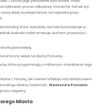
lski. Chociaż jego panowanie było krótkie, miało
początkowało proces odbudowy monarchii. Zamek był
oszą ślady burzliwej historii, od najazdów przez
h.
konstrukcji, które wzbudziły niemałe kontrowersje w
jednak budowla nadal emanuje duchem przeszłości i
archii piastowskiej,
panoramiczny widok na dachy Poznania,
ów, które przypominają o militarnym charakterze tego
kanie z historią, ale również refleksja nad dziedzictwem
ształtuje lokalną tożsamość.
Weekend w Poznaniu
rostu niepełny.
Starego Miasta