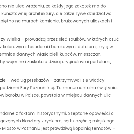
no nie ulec wrażeniu, że każdy jego zakątek ma do
t kunsztownej architektury, ale także żywe dziedzictwo
woje piętno na murach kamienic, brukowanych uliczkach i
 czy Wielka – prowadzą przez sieć zaułków, w których czuć
z kolorowymi fasadami i barokowymi detalami, kryją w
 tajemnice dawnych właścicieli: kupców, mieszczan,
hy wojenne i zaskakuje dzisiaj oryginalnymi portalami,
zie – według przekazów – zatrzymywali się władcy
o podziemi Fary Poznańskiej. Ta monumentalna świątynia,
ów baroku w Polsce, powstała w miejscu dawnych ulic
egendarne z faktami historycznymi. Szeptane opowieści o
czących klasztory z rynkiem, są tu częścią miejskiego
are Miasto w Poznaniu jest prawdziwą kopalnią tematów –