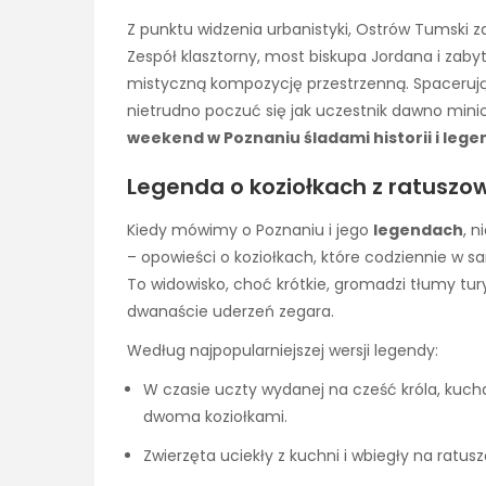
Z punktu widzenia urbanistyki, Ostrów Tumski z
Zespół klasztorny, most biskupa Jordana i zaby
mistyczną kompozycję przestrzenną. Spacerując
nietrudno poczuć się jak uczestnik dawno mini
weekend w Poznaniu śladami historii i lege
Legenda o koziołkach z ratuszow
Kiedy mówimy o Poznaniu i jego
legendach
, 
– opowieści o koziołkach, które codziennie w s
To widowisko, choć krótkie, gromadzi tłumy tur
dwanaście uderzeń zegara.
Według najpopularniejszej wersji legendy:
W czasie uczty wydanej na cześć króla, kuchar
dwoma koziołkami.
Zwierzęta uciekły z kuchni i wbiegły na ratus