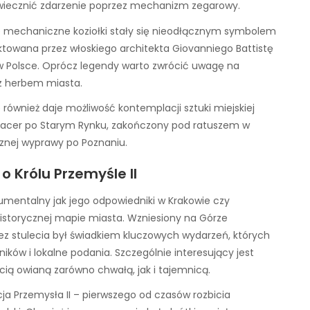
uwiecznić zdarzenie poprzez mechanizm zegarowy.
że mechaniczne koziołki stały się nieodłącznym symbolem
ktowana przez włoskiego architekta Giovanniego Battistę
 w Polsce. Oprócz legendy warto zwrócić uwagę na
 z herbem miasta.
le również daje możliwość kontemplacji sztuki miejskiej
Spacer po Starym Rynku, zakończony pod ratuszem w
cznej wyprawy po Poznaniu.
 Królu Przemyśle II
umentalny jak jego odpowiedniki w Krakowie czy
istorycznej mapie miasta. Wzniesiony na Górze
ez stulecia był świadkiem kluczowych wydarzeń, których
ików i lokalne podania. Szczególnie interesujący jest
cią owianą zarówno chwałą, jak i tajemnicą.
acja Przemysła II – pierwszego od czasów rozbicia