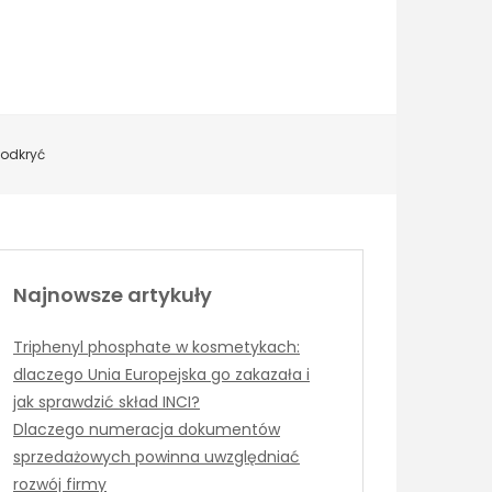
 odkryć
Najnowsze artykuły
Triphenyl phosphate w kosmetykach:
dlaczego Unia Europejska go zakazała i
jak sprawdzić skład INCI?
Dlaczego numeracja dokumentów
sprzedażowych powinna uwzględniać
rozwój firmy