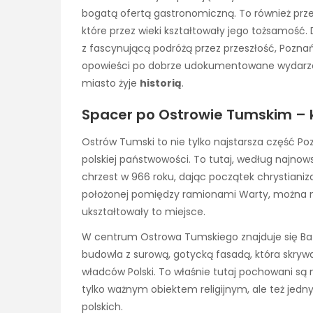
bogatą ofertą gastronomiczną. To również przes
które przez wieki kształtowały jego tożsamość
z fascynującą podróżą przez przeszłość, Pozna
opowieści po dobrze udokumentowane wydarzen
miasto żyje
historią
.
Spacer po Ostrowie Tumskim – 
Ostrów Tumski to nie tylko najstarsza część P
polskiej państwowości. To tutaj, według najnows
chrzest w 966 roku, dając początek chrystianiz
położonej pomiędzy ramionami Warty, można ni
ukształtowały to miejsce.
W centrum Ostrowa Tumskiego znajduje się Baz
budowla z surową, gotycką fasadą, która skry
władców Polski. To właśnie tutaj pochowani są m.
tylko ważnym obiektem religijnym, ale też jed
polskich.