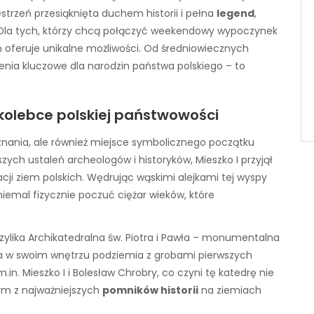
trzeń przesiąknięta duchem historii i pełna
legend
,
. Dla tych, którzy chcą połączyć weekendowy wypoczynek
ń oferuje unikalne możliwości. Od średniowiecznych
ia kluczowe dla narodzin państwa polskiego – to
kolebce polskiej państwowości
oznania, ale również miejsce symbolicznego początku
zych ustaleń archeologów i historyków, Mieszko I przyjął
acji ziem polskich. Wędrując wąskimi alejkami tej wyspy
emal fizycznie poczuć ciężar wieków, które
ylika Archikatedralna św. Piotra i Pawła – monumentalna
wa w swoim wnętrzu podziemia z grobami pierwszych
in. Mieszko I i Bolesław Chrobry, co czyni tę katedrę nie
nym z najważniejszych
pomników historii
na ziemiach