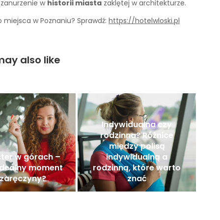
a zanurzenie w
historii miasta
zaklętej w architekturze.
go miejsca w Poznaniu? Sprawdź:
https://hotelwloski.pl
ay also like
Indywidualna czy
rodzinna? Różnice
między polisą
ter w górach –
indywidualną a
 idealny moment
rodzinną, które warto
 zaręczyny?
znać