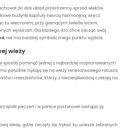
achował do dziś układ przestrzenny sprzed wieków.
tkowe budynki kapituły tworzą harmonijną, wręcz
 tu wieczorem, przy gasnącym świetle latarni,
onych wydarzeń. Dla każdego, kto chce zacząć swój
nd
, nie ma bardziej symbolicznego punktu wyjścia.
ej wieży
nie sposób pominąć jednej z najbardziej rozpoznawalnych
amo południe trykają się na wieży renesansowego ratusza.
ystów i mieszkańców, którzy z niecierpliwością czekają na
z spalił pieczeń i w panice postanowił zastąpić ją
zową wieżę, gdzie zaczęły się trykać ku uciesze zebranych.