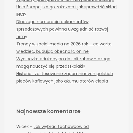
Unia Europejska go zakazała i jak sprawdzić skład
INCI?
Dlaczego numeracja dokumentów
sprzedażowych powinna uwzględniać rozwój
firmy
Trendy w social media na 2026 rok – co warto
wiedzieć, budując obecność online
Wycieczka edukacyjna do sali zabaw – czego
mogą nauczyć się przedszkolaki?
Historia i zastosowanie zapomnianych polskich
pieców kaflowych jako akumulatorów ciepła
Najnowsze komentarze
Wicek
-
Jak wybrać fachowców od