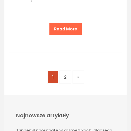
Read More
1
2
»
Najnowsze artykuły
Triphenyl phosphate w kosmetykach: dlaczego