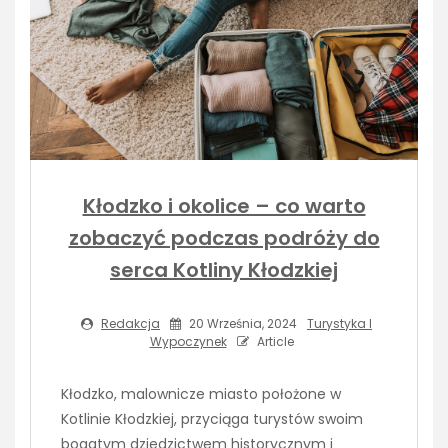
Kłodzko i okolice – co warto
zobaczyć podczas podróży do
serca Kotliny Kłodzkiej
Redakcja
20 Września, 2024
Turystyka I
Wypoczynek
Article
Kłodzko, malownicze miasto położone w
Kotlinie Kłodzkiej, przyciąga turystów swoim
bogatym dziedzictwem historycznym i