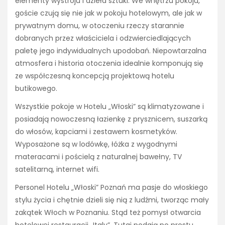
elementy wystroju i dzieła sztuki. We wnętrzu pokoju,
goście czują się nie jak w pokoju hotelowym, ale jak w
prywatnym domu, w otoczeniu rzeczy starannie
dobranych przez właściciela i odzwierciedlających
paletę jego indywidualnych upodobań. Niepowtarzalna
atmosfera i historia otoczenia idealnie komponują się
ze współczesną koncepcją projektową hotelu
butikowego.
Wszystkie pokoje w Hotelu „Włoski” są klimatyzowane i
posiadają nowoczesną łazienkę z prysznicem, suszarką
do włosów, kapciami i zestawem kosmetyków.
Wyposażone są w lodówkę, łóżka z wygodnymi
materacami i pościelą z naturalnej bawełny, TV
satelitarną, internet wifi.
Personel Hotelu „Włoski” Poznań ma pasje do włoskiego
stylu życia i chętnie dzieli się nią z ludźmi, tworząc mały
zakątek Włoch w Poznaniu. Stąd też pomysł otwarcia