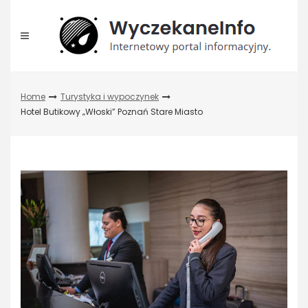
Skip
to
content
Home
Turystyka i wypoczynek
Hotel Butikowy „Włoski” Poznań Stare Miasto