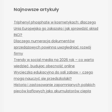
Najnowsze artykuły
Triphenyl phosphate w kosmetykach: dlaczego
Unia Europejska go zakazała i jak sprawdzić skład
INCI?
Dlaczego numeracja dokumentów
sprzedażowych powinna uwzględniać rozwój
firmy
Trendy w social media na 2026 rok – co warto
wiedzieć, budując obecność online
Wycieczka edukacyjna do sali zabaw – czego
mogą nauczyć się przedszkolaki?
Historia i zastosowanie zapomnianych polskich
pieców kaflowych jako akumulatorów ciepła