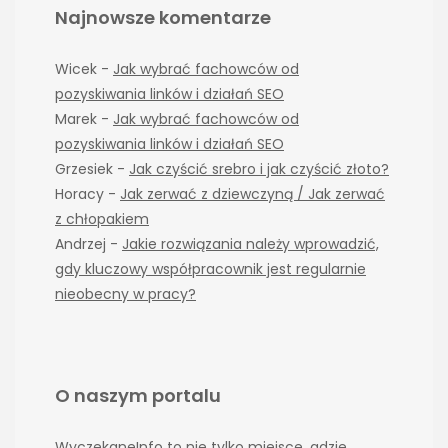
Najnowsze komentarze
Wicek
-
Jak wybrać fachowców od
pozyskiwania linków i działań SEO
Marek
-
Jak wybrać fachowców od
pozyskiwania linków i działań SEO
Grzesiek
-
Jak czyścić srebro i jak czyścić złoto?
Horacy
-
Jak zerwać z dziewczyną / Jak zerwać
z chłopakiem
Andrzej
-
Jakie rozwiązania należy wprowadzić,
gdy kluczowy współpracownik jest regularnie
nieobecny w pracy?
O naszym portalu
WyczekaneInfo to nie tylko miejsce, gdzie