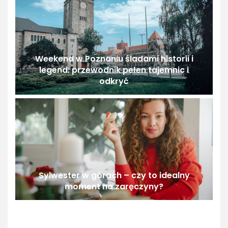
Weekend w Poznaniu śladami historii i
legend: przewodnik pełen tajemnic i
odkryć
Sylwester w górach – czy to idealny
moment na zaręczyny?