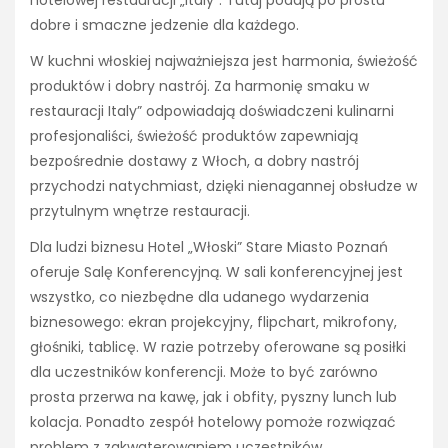
hotelowej restauracji „Italy”. Tutaj podają po prostu
dobre i smaczne jedzenie dla każdego.
W kuchni włoskiej najważniejsza jest harmonia, świeżość
produktów i dobry nastrój. Za harmonię smaku w
restauracji Italy” odpowiadają doświadczeni kulinarni
profesjonaliści, świeżość produktów zapewniają
bezpośrednie dostawy z Włoch, a dobry nastrój
przychodzi natychmiast, dzięki nienagannej obsłudze w
przytulnym wnętrze restauracji.
Dla ludzi biznesu Hotel „Włoski” Stare Miasto Poznań
oferuje Salę Konferencyjną. W sali konferencyjnej jest
wszystko, co niezbędne dla udanego wydarzenia
biznesowego: ekran projekcyjny, flipchart, mikrofony,
głośniki, tablicę. W razie potrzeby oferowane są posiłki
dla uczestników konferencji. Może to być zarówno
prosta przerwa na kawę, jak i obfity, pyszny lunch lub
kolacja. Ponadto zespół hotelowy pomoże rozwiązać
problem z zakwaterowaniem uczestników.