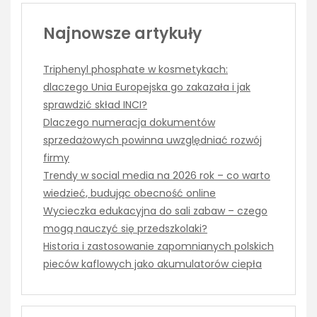
Najnowsze artykuły
Triphenyl phosphate w kosmetykach:
dlaczego Unia Europejska go zakazała i jak
sprawdzić skład INCI?
Dlaczego numeracja dokumentów
sprzedażowych powinna uwzględniać rozwój
firmy
Trendy w social media na 2026 rok – co warto
wiedzieć, budując obecność online
Wycieczka edukacyjna do sali zabaw – czego
mogą nauczyć się przedszkolaki?
Historia i zastosowanie zapomnianych polskich
pieców kaflowych jako akumulatorów ciepła