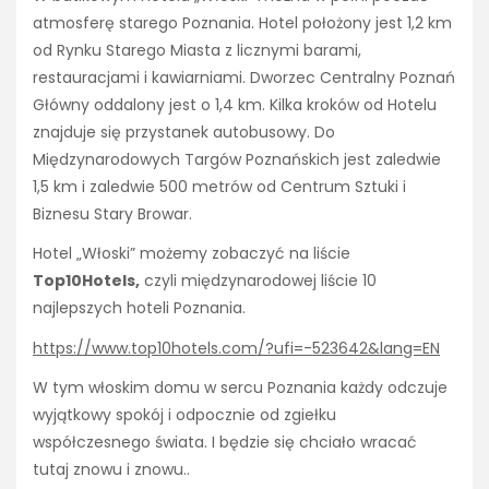
atmosferę starego Poznania. Hotel położony jest 1,2 km
od Rynku Starego Miasta z licznymi barami,
restauracjami i kawiarniami. Dworzec Centralny Poznań
Główny oddalony jest o 1,4 km. Kilka kroków od Hotelu
znajduje się przystanek autobusowy. Do
Międzynarodowych Targów Poznańskich jest zaledwie
1,5 km i zaledwie 500 metrów od Centrum Sztuki i
Biznesu Stary Browar.
Hotel „Włoski” możemy zobaczyć na liście
Top10Hotels,
czyli międzynarodowej liście 10
najlepszych hoteli Poznania.
https://www.top10hotels.com/?ufi=-523642&lang=EN
W tym włoskim domu w sercu Poznania każdy odczuje
wyjątkowy spokój i odpocznie od zgiełku
współczesnego świata. I będzie się chciało wracać
tutaj znowu i znowu..