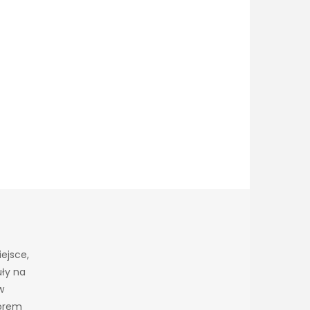
ejsce,
uły na
w
worem