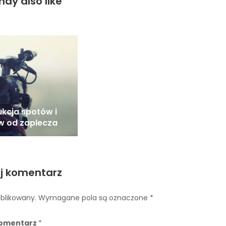
ay also like
kcja spotów i
w od zaplecza
j komentarz
ublikowany.
Wymagane pola są oznaczone
*
omentarz
*