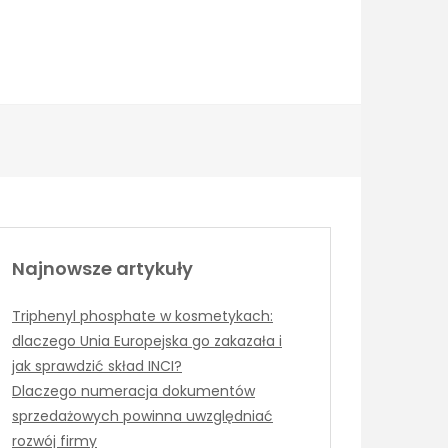
Najnowsze artykuły
Triphenyl phosphate w kosmetykach:
dlaczego Unia Europejska go zakazała i
jak sprawdzić skład INCI?
Dlaczego numeracja dokumentów
sprzedażowych powinna uwzględniać
rozwój firmy