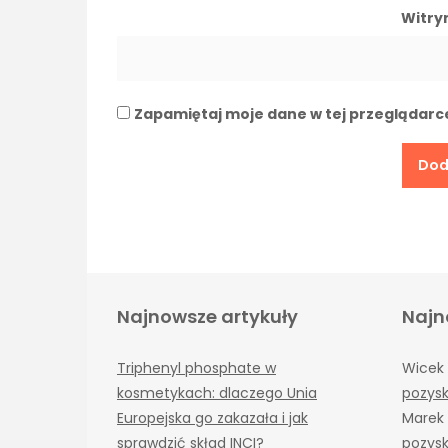
Witry
Zapamiętaj moje dane w tej przeglądarc
Najnowsze artykuły
Najn
Triphenyl phosphate w
Wicek
kosmetykach: dlaczego Unia
pozysk
Europejska go zakazała i jak
Marek
sprawdzić skład INCI?
pozysk