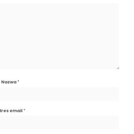
Nazwa
*
dres email
*