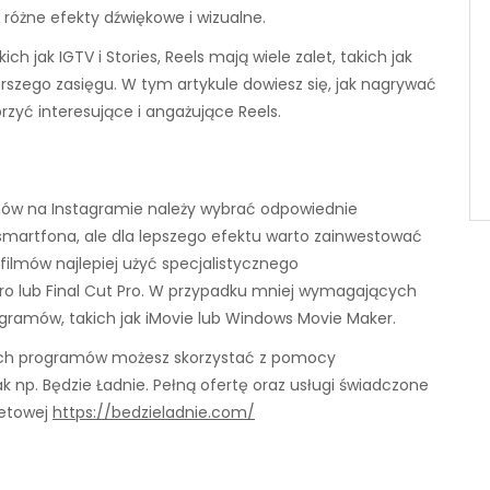
różne efekty dźwiękowe i wizualne.
h jak IGTV i Stories, Reels mają wiele zalet, takich jak
rszego zasięgu. W tym artykule dowiesz się, jak nagrywać
zyć interesujące i angażujące Reels.
mów na Instagramie należy wybrać odpowiednie
smartfona, ale dla lepszego efektu warto zainwestować
ilmów najlepiej użyć specjalistycznego
ro lub Final Cut Pro. W przypadku mniej wymagających
ramów, takich jak iMovie lub Windows Movie Maker.
takich programów możesz skorzystać z pomocy
ak np. Będzie Ładnie. Pełną ofertę oraz usługi świadczone
netowej
https://bedzieladnie.com/