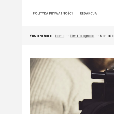
Skip
to
content
POLITYKA PRYWATNOŚCI
REDAKCJA
You are here :
Home
Film i fotografia
Montaż i