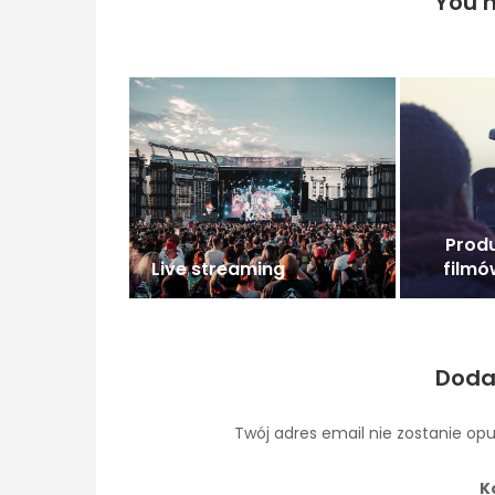
You m
Produ
Live streaming
filmó
Doda
Twój adres email nie zostanie op
K