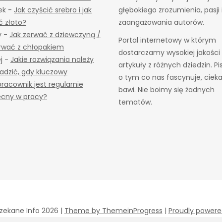
ek
-
Jak czyścić srebro i jak
głębokiego zrozumienia, pasji 
ć złoto?
zaangażowania autorów.
y
-
Jak zerwać z dziewczyną /
Portal internetowy w którym
rwać z chłopakiem
dostarczamy wysokiej jakości
j
-
Jakie rozwiązania należy
artykuły z różnych dziedzin. P
dzić, gdy kluczowy
o tym co nas fascynuje, cieka
racownik jest regularnie
bawi. Nie boimy się żadnych
ecny w pracy?
tematów.
zekane Info 2026 |
Theme by ThemeinProgress
|
Proudly powere