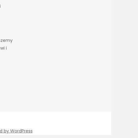
i
iszemy
wi i
d by WordPress