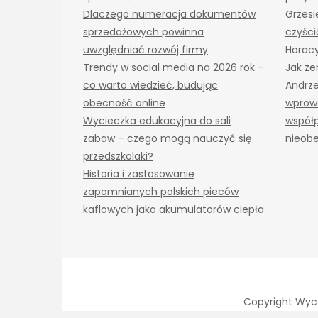
Dlaczego numeracja dokumentów
Grzesi
sprzedażowych powinna
czyści
uwzględniać rozwój firmy
Horac
Trendy w social media na 2026 rok –
Jak ze
co warto wiedzieć, budując
Andrze
obecność online
wprowa
Wycieczka edukacyjna do sali
współp
zabaw – czego mogą nauczyć się
nieob
przedszkolaki?
Historia i zastosowanie
zapomnianych polskich pieców
kaflowych jako akumulatorów ciepła
Copyright Wyc