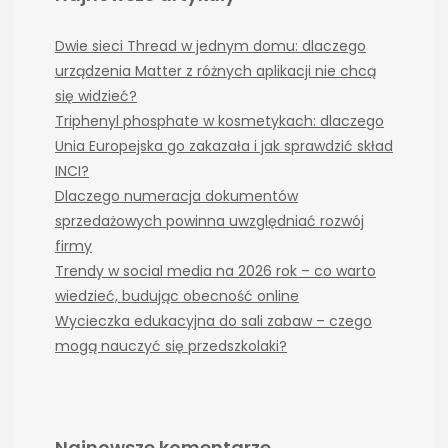
Dwie sieci Thread w jednym domu: dlaczego
urządzenia Matter z różnych aplikacji nie chcą
się widzieć?
Triphenyl phosphate w kosmetykach: dlaczego
Unia Europejska go zakazała i jak sprawdzić skład
INCI?
Dlaczego numeracja dokumentów
sprzedażowych powinna uwzględniać rozwój
firmy
Trendy w social media na 2026 rok – co warto
wiedzieć, budując obecność online
Wycieczka edukacyjna do sali zabaw – czego
mogą nauczyć się przedszkolaki?
Najnowsze komentarze