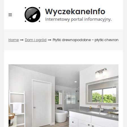
Skip
to
content
Home
Dom i ogród
Płytki drewnopodobne – płytki chevron