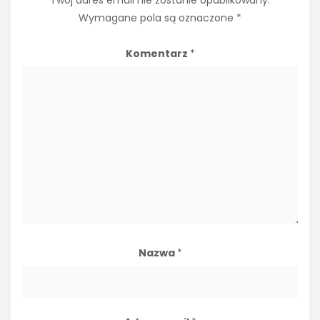
Twój adres email nie zostanie opublikowany.
Wymagane pola są oznaczone
*
Komentarz
*
Nazwa
*