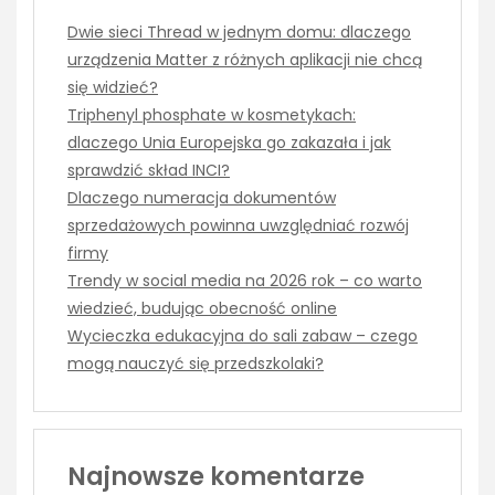
Dwie sieci Thread w jednym domu: dlaczego
urządzenia Matter z różnych aplikacji nie chcą
się widzieć?
Triphenyl phosphate w kosmetykach:
dlaczego Unia Europejska go zakazała i jak
sprawdzić skład INCI?
Dlaczego numeracja dokumentów
sprzedażowych powinna uwzględniać rozwój
firmy
Trendy w social media na 2026 rok – co warto
wiedzieć, budując obecność online
Wycieczka edukacyjna do sali zabaw – czego
mogą nauczyć się przedszkolaki?
Najnowsze komentarze