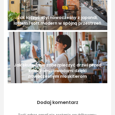
Jak łączyć styl nowoczesny z japandi,
loftem i soft modern w spójną przestrzeń
Jak skutecznie zabezpieczyć drzwi przed
komarami i owadami dzięki
nowoczesnym moskitierom
Dodaj komentarz