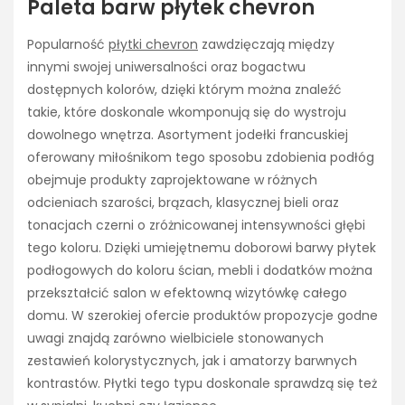
Paleta barw płytek chevron
Popularność
płytki chevron
zawdzięczają między
innymi swojej uniwersalności oraz bogactwu
dostępnych kolorów, dzięki którym można znaleźć
takie, które doskonale wkomponują się do wystroju
dowolnego wnętrza. Asortyment jodełki francuskiej
oferowany miłośnikom tego sposobu zdobienia podłóg
obejmuje produkty zaprojektowane w różnych
odcieniach szarości, brązach, klasycznej bieli oraz
tonacjach czerni o zróżnicowanej intensywności głębi
tego koloru. Dzięki umiejętnemu doborowi barwy płytek
podłogowych do koloru ścian, mebli i dodatków można
przekształcić salon w efektowną wizytówkę całego
domu. W szerokiej ofercie produktów propozycje godne
uwagi znajdą zarówno wielbiciele stonowanych
zestawień kolorystycznych, jak i amatorzy barwnych
kontrastów. Płytki tego typu doskonale sprawdzą się też