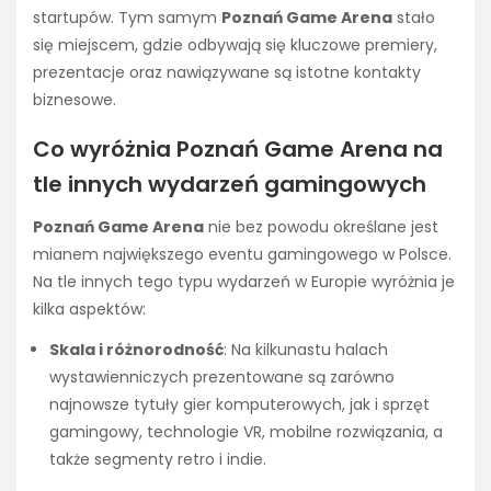
startupów. Tym samym
Poznań Game Arena
stało
się miejscem, gdzie odbywają się kluczowe premiery,
prezentacje oraz nawiązywane są istotne kontakty
biznesowe.
Co wyróżnia Poznań Game Arena na
tle innych wydarzeń gamingowych
Poznań Game Arena
nie bez powodu określane jest
mianem największego eventu gamingowego w Polsce.
Na tle innych tego typu wydarzeń w Europie wyróżnia je
kilka aspektów:
Skala i różnorodność
: Na kilkunastu halach
wystawienniczych prezentowane są zarówno
najnowsze tytuły gier komputerowych, jak i sprzęt
gamingowy, technologie VR, mobilne rozwiązania, a
także segmenty retro i indie.