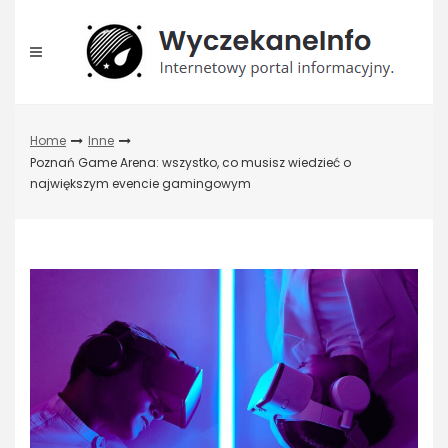
Skip
to
content
Home
Inne
Poznań Game Arena: wszystko, co musisz wiedzieć o
największym evencie gamingowym