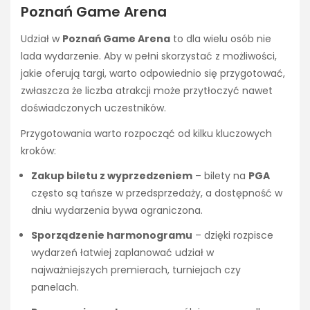
Poznań Game Arena
Udział w
Poznań Game Arena
to dla wielu osób nie
lada wydarzenie. Aby w pełni skorzystać z możliwości,
jakie oferują targi, warto odpowiednio się przygotować,
zwłaszcza że liczba atrakcji może przytłoczyć nawet
doświadczonych uczestników.
Przygotowania warto rozpocząć od kilku kluczowych
kroków:
Zakup biletu z wyprzedzeniem
– bilety na
PGA
często są tańsze w przedsprzedaży, a dostępność w
dniu wydarzenia bywa ograniczona.
Sporządzenie harmonogramu
– dzięki rozpisce
wydarzeń łatwiej zaplanować udział w
najważniejszych premierach, turniejach czy
panelach.