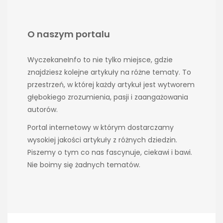
O naszym portalu
WyczekaneInfo to nie tylko miejsce, gdzie
znajdziesz kolejne artykuły na różne tematy. To
przestrzeń, w której każdy artykuł jest wytworem
głębokiego zrozumienia, pasji i zaangażowania
autorów.
Portal internetowy w którym dostarczamy
wysokiej jakości artykuły z różnych dziedzin.
Piszemy o tym co nas fascynuje, ciekawi i bawi.
Nie boimy się żadnych tematów.