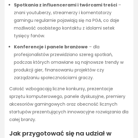
Spotkania z influencerami i twórcami treści
–
znani youtuberzy, streamerzy i komentatorzy
gamingu regularnie pojawiają się na PGA, co daje
możliwość osobistego kontaktu z idolami setek
tysięcy fanów.
Konferencje i panele branżowe
– dla
profesjonalistów przewidziano szereg spotkań,
podczas których omawiane są najnowsze trendy w
produkcji gier, finansowaniu projektów czy
zarządzaniu społecznościami graczy.
Całość wzbogacają liczne konkursy, prezentacje
sprzętu komputerowego, panele dyskusyjne, premiery
akcesoriów gamingowych oraz obecność licznych
startupów prezentujących innowacyjne rozwiązania dla
całej branży.
Jak przygotować się na udział w