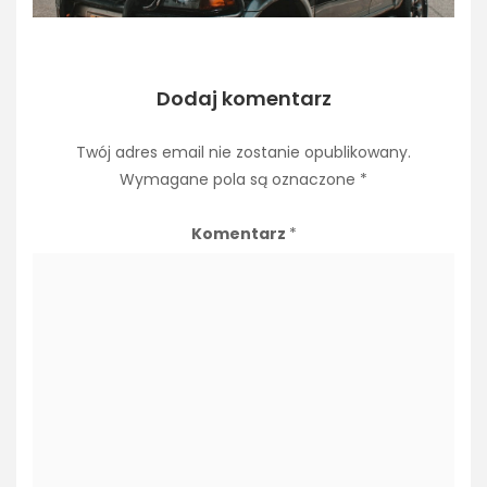
Dodaj komentarz
Twój adres email nie zostanie opublikowany.
Wymagane pola są oznaczone
*
Komentarz
*