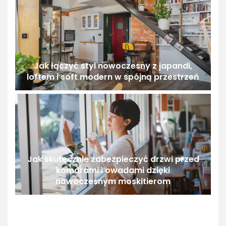
Jak łączyć styl nowoczesny z japandi,
loftem i soft modern w spójną przestrzeń
Jak skutecznie zabezpieczyć drzwi przed
komarami i owadami dzięki
nowoczesnym moskitierom