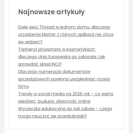
Najnowsze artykuły
Dwie sieci Thread w jednym domu: dlaczego
urządzenia Matter z różnych aplikacji nie chcą
się widzieć?
Triphenyl phosphate w kosmetykach:
dlaczego Unia Europejska go zakazała i jak
sprawdzić skład INCI?
Dlaczego numeracja dokumentów
sprzedażowych powinna uwzględniać rozwój
firmy
Trendy w social media na 2026 rok – co warto
wiedzieć, budując obecność online
Wycieczka edukacyjna do sali zabaw – czego
mogą nauczyć się przedszkolaki?