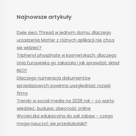
Najnowsze artykuły
Dwie sieci Thread w jednym domu: dlaczego
urządzenia Matter z różnych aplikacji nie chcą
się widzieć?
Triphenyl phosphate w kosmetykach: dlaczego
Unia Europejska go zakazała i jak sprawdzić skład
INCI?
Dlaczego numeracja dokumentów
sprzedażowych powinna uwzględniać rozwój
firmy
Trendy w social media na 2026 rok – co warto
wiedzieć, budując obecność online
Wycieczka edukacyjna do sali zabaw – czego
mogą nauczyć się przedszkolaki?