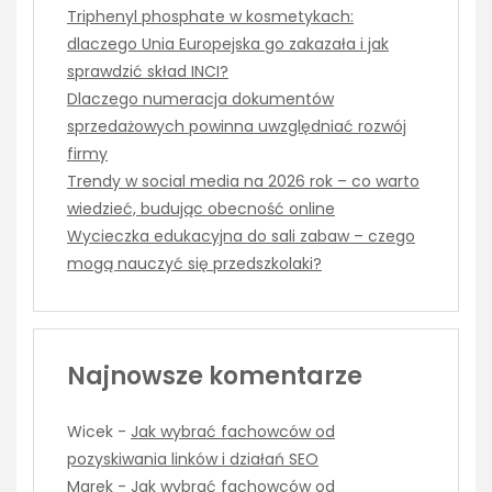
Triphenyl phosphate w kosmetykach:
dlaczego Unia Europejska go zakazała i jak
sprawdzić skład INCI?
Dlaczego numeracja dokumentów
sprzedażowych powinna uwzględniać rozwój
firmy
Trendy w social media na 2026 rok – co warto
wiedzieć, budując obecność online
Wycieczka edukacyjna do sali zabaw – czego
mogą nauczyć się przedszkolaki?
Najnowsze komentarze
Wicek
-
Jak wybrać fachowców od
pozyskiwania linków i działań SEO
Marek
-
Jak wybrać fachowców od