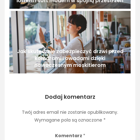
loftem i soft modern w spójną przestrzeń
Jak skutecznie zabezpieczyć drzwi przed
komarami i owadami dzięki
nowoczesnym moskitierom
Dodaj komentarz
Twój adres email nie zostanie opublikowany.
Wymagane pola są oznaczone
*
Komentarz
*