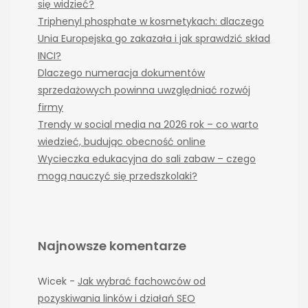
się widzieć?
Triphenyl phosphate w kosmetykach: dlaczego
Unia Europejska go zakazała i jak sprawdzić skład
INCI?
Dlaczego numeracja dokumentów
sprzedażowych powinna uwzględniać rozwój
firmy
Trendy w social media na 2026 rok – co warto
wiedzieć, budując obecność online
Wycieczka edukacyjna do sali zabaw – czego
mogą nauczyć się przedszkolaki?
Najnowsze komentarze
Wicek
-
Jak wybrać fachowców od
pozyskiwania linków i działań SEO