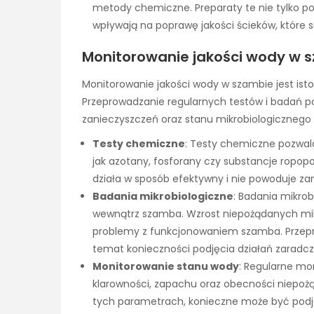
metody chemiczne. Preparaty te nie tylko p
wpływają na poprawę jakości ścieków, które 
Monitorowanie jakości wody w s
Monitorowanie jakości wody w szambie jest isto
Przeprowadzanie regularnych testów i badań p
zanieczyszczeń oraz stanu mikrobiologicznego 
Testy chemiczne
: Testy chemiczne pozwal
jak azotany, fosforany czy substancje ropo
działa w sposób efektywny i nie powoduje za
Badania mikrobiologiczne
: Badania mikro
wewnątrz szamba. Wzrost niepożądanych m
problemy z funkcjonowaniem szamba. Przepr
temat konieczności podjęcia działań zaradcz
Monitorowanie stanu wody
: Regularne m
klarowności, zapachu oraz obecności niepoż
tych parametrach, konieczne może być podję