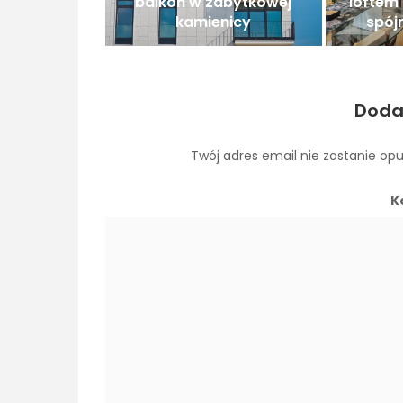
balkon w zabytkowej
loftem 
kamienicy
spój
Doda
Twój adres email nie zostanie op
K