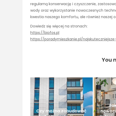
regularną konserwację i czyszczenie, zastosow
wody oraz wykorzystanie nowoczesnych technolo
kwestia naszego komfortu, ale również naszej o
Dowiedz się więcej na stronach:
https://biofos.pl
https://poradymieszkanie.pl/najskuteczniejs
You m
Jak
Czy można zabudować
nowocz