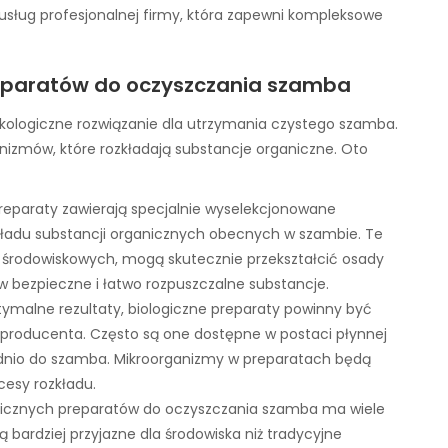
 usług profesjonalnej firmy, która zapewni kompleksowe
eparatów do oczyszczania szamba
ekologiczne rozwiązanie dla utrzymania czystego szamba.
nizmów, które rozkładają substancje organiczne. Oto
 preparaty zawierają specjalnie wyselekcjonowane
kładu substancji organicznych obecnych w szambie. Te
środowiskowych, mogą skutecznie przekształcić osady
 w bezpieczne i łatwo rozpuszczalne substancje.
tymalne rezultaty, biologiczne preparaty powinny być
 producenta. Często są one dostępne w postaci płynnej
ednio do szamba. Mikroorganizmy w preparatach będą
esy rozkładu.
ogicznych preparatów do oczyszczania szamba ma wiele
ą bardziej przyjazne dla środowiska niż tradycyjne