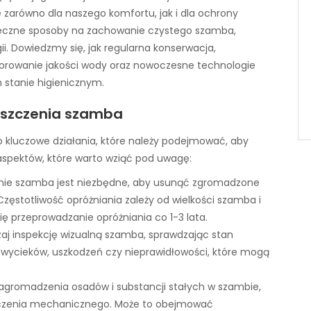
e zarówno dla naszego komfortu, jak i dla ochrony
teczne sposoby na zachowanie czystego szamba,
i. Dowiedzmy się, jak regularna konserwacja,
orowanie jakości wody oraz nowoczesne technologie
tanie higienicznym.
zyszczenia szamba
 kluczowe działania, które należy podejmować, aby
 aspektów, które warto wziąć pod uwagę:
anie szamba jest niezbędne, aby usunąć zgromadzone
zęstotliwość opróżniania zależy od wielkości szamba i
ię przeprowadzanie opróżniania co 1-3 lata.
zaj inspekcję wizualną szamba, sprawdzając stan
h wycieków, uszkodzeń czy nieprawidłowości, które mogą
agromadzenia osadów i substancji stałych w szambie,
czenia mechanicznego. Może to obejmować