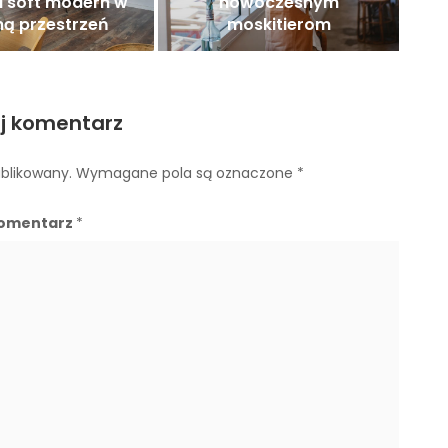
i soft modern w
nowoczesnym
ną przestrzeń
moskitierom
j komentarz
ublikowany.
Wymagane pola są oznaczone
*
omentarz
*