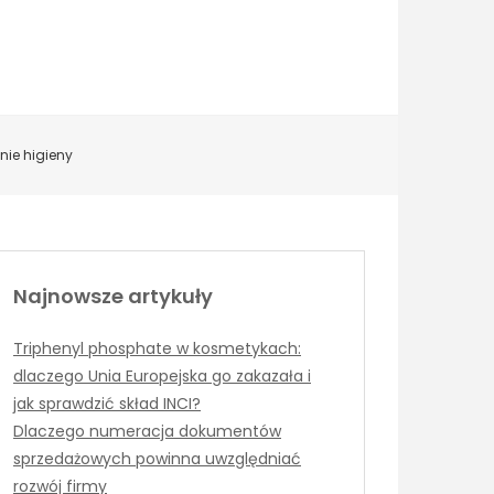
ie higieny
Najnowsze artykuły
Triphenyl phosphate w kosmetykach:
dlaczego Unia Europejska go zakazała i
jak sprawdzić skład INCI?
Dlaczego numeracja dokumentów
sprzedażowych powinna uwzględniać
rozwój firmy