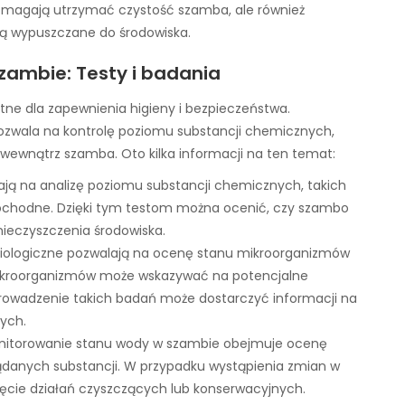
omagają utrzymać czystość szamba, ale również
są wypuszczane do środowiska.
zambie: Testy i badania
tne dla zapewnienia higieny i bezpieczeństwa.
ozwala na kontrolę poziomu substancji chemicznych,
wewnątrz szamba. Oto kilka informacji na ten temat:
ają na analizę poziomu substancji chemicznych, takich
pochodne. Dzięki tym testom można ocenić, czy szambo
nieczyszczenia środowiska.
biologiczne pozwalają na ocenę stanu mikroorganizmów
ikroorganizmów może wskazywać na potencjalne
owadzenie takich badań może dostarczyć informacji na
ych.
onitorowanie stanu wody w szambie obejmuje ocenę
ądanych substancji. W przypadku wystąpienia zmian w
cie działań czyszczących lub konserwacyjnych.