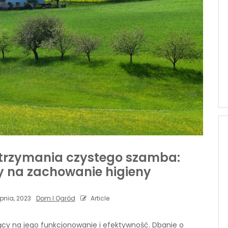
trzymania czystego szamba:
y na zachowanie higieny
rpnia, 2023
Dom I Ogród
Article
cy na jego funkcjonowanie i efektywność. Dbanie o