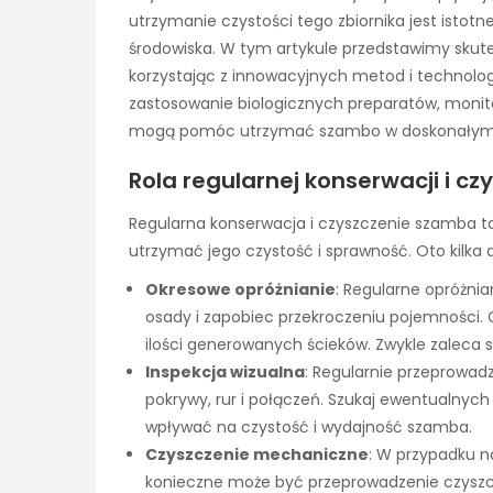
utrzymanie czystości tego zbiornika jest istotn
środowiska. W tym artykule przedstawimy sku
korzystając z innowacyjnych metod i technologi
zastosowanie biologicznych preparatów, monit
mogą pomóc utrzymać szambo w doskonałym s
Rola regularnej konserwacji i c
Regularna konserwacja i czyszczenie szamba to
utrzymać jego czystość i sprawność. Oto kilka
Okresowe opróżnianie
: Regularne opróżni
osady i zapobiec przekroczeniu pojemności. C
ilości generowanych ścieków. Zwykle zaleca s
Inspekcja wizualna
: Regularnie przeprowad
pokrywy, rur i połączeń. Szukaj ewentualnyc
wpływać na czystość i wydajność szamba.
Czyszczenie mechaniczne
: W przypadku n
konieczne może być przeprowadzenie czysz