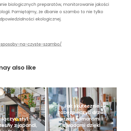
anie biologicznych preparatów, monitorowanie jakości
gii. Pamiętajmy, że dbanie o szambo to nie tylko
dpowiedzialności ekologicznej.
ze-sposoby-na-czyste-szambo/
ay also like
Jak skutecznie
zabezpieczyć drzwi
 łączyć styl
przed komarami i
esny z japandi,
owadami dzięki