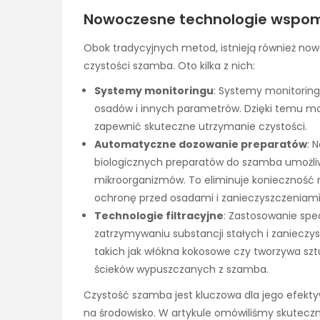
Nowoczesne technologie wspo
Obok tradycyjnych metod, istnieją również n
czystości szamba. Oto kilka z nich:
Systemy monitoringu
: Systemy monitoring
osadów i innych parametrów. Dzięki temu m
zapewnić skuteczne utrzymanie czystości.
Automatyczne dozowanie preparatów
: 
biologicznych preparatów do szamba umożliw
mikroorganizmów. To eliminuje konieczność 
ochronę przed osadami i zanieczyszczeniami
Technologie filtracyjne
: Zastosowanie sp
zatrzymywaniu substancji stałych i zanieczy
takich jak włókna kokosowe czy tworzywa sz
ścieków wypuszczanych z szamba.
Czystość szamba jest kluczowa dla jego efekt
na środowisko. W artykule omówiliśmy skutec