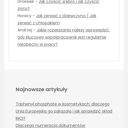
Grzesiek
-
Jak czyścić srebro i jak czyścić
złoto?
Horacy
-
Jak zerwać z dziewczyną / Jak
zerwać z chłopakiem
Andrzej
-
Jakie rozwiązania należy wprowadzić,
gdy kluczowy współpracownik jest regularnie
nieobecny w pracy?
Najnowsze artykuły
Triphenyl phosphate w kosmetykach: dlaczego
Unia Europejska go zakazała i jak sprawdzić skład
INCI?
Dlaczego numeracja dokumentów