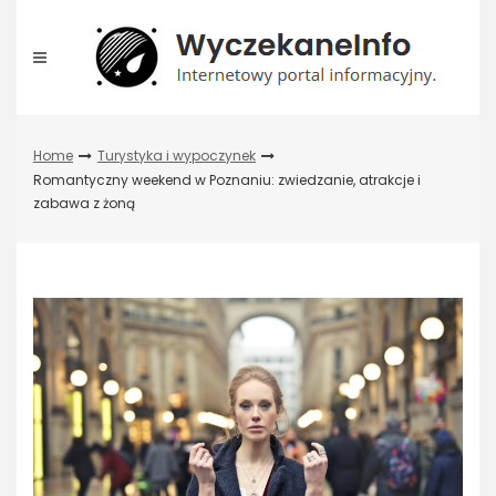
Skip
to
content
Home
Turystyka i wypoczynek
Romantyczny weekend w Poznaniu: zwiedzanie, atrakcje i
zabawa z żoną