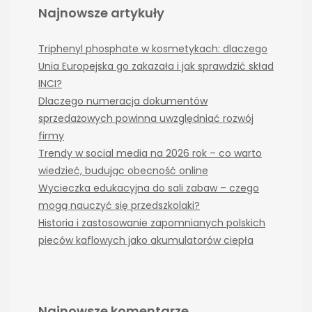
Najnowsze artykuły
Triphenyl phosphate w kosmetykach: dlaczego
Unia Europejska go zakazała i jak sprawdzić skład
INCI?
Dlaczego numeracja dokumentów
sprzedażowych powinna uwzględniać rozwój
firmy
Trendy w social media na 2026 rok – co warto
wiedzieć, budując obecność online
Wycieczka edukacyjna do sali zabaw – czego
mogą nauczyć się przedszkolaki?
Historia i zastosowanie zapomnianych polskich
pieców kaflowych jako akumulatorów ciepła
Najnowsze komentarze