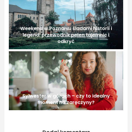
Weekend w Poznaniu śladami historii i
legend: przewodnik pełen tajemnic i
odkryć
Sylwester w górach – czy to idealny
moment na zaręczyny?