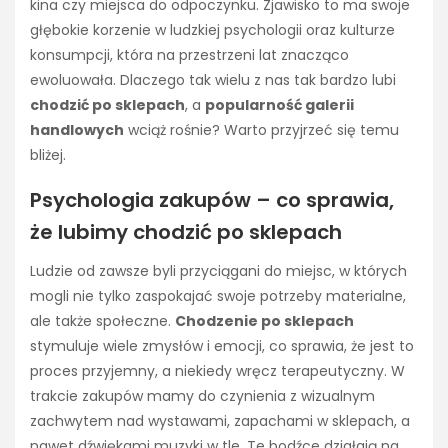
kina czy miejsca do odpoczynku. Zjawisko to ma swoje
głębokie korzenie w ludzkiej psychologii oraz kulturze
konsumpcji, która na przestrzeni lat znacząco
ewoluowała. Dlaczego tak wielu z nas tak bardzo lubi
chodzić po sklepach
, a
popularność galerii
handlowych
wciąż rośnie? Warto przyjrzeć się temu
bliżej.
Psychologia zakupów – co sprawia,
że lubimy chodzić po sklepach
Ludzie od zawsze byli przyciągani do miejsc, w których
mogli nie tylko zaspokajać swoje potrzeby materialne,
ale także społeczne.
Chodzenie po sklepach
stymuluje wiele zmysłów i emocji, co sprawia, że jest to
proces przyjemny, a niekiedy wręcz terapeutyczny. W
trakcie zakupów mamy do czynienia z wizualnym
zachwytem nad wystawami, zapachami w sklepach, a
nawet dźwiękami muzyki w tle. Te bodźce działają na