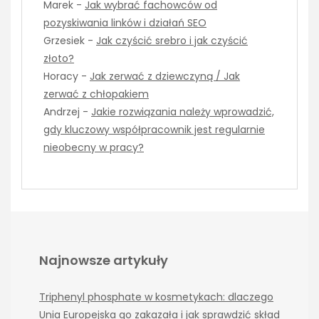
Marek
-
Jak wybrać fachowców od
pozyskiwania linków i działań SEO
Grzesiek
-
Jak czyścić srebro i jak czyścić
złoto?
Horacy
-
Jak zerwać z dziewczyną / Jak
zerwać z chłopakiem
Andrzej
-
Jakie rozwiązania należy wprowadzić,
gdy kluczowy współpracownik jest regularnie
nieobecny w pracy?
Najnowsze artykuły
Triphenyl phosphate w kosmetykach: dlaczego
Unia Europejska go zakazała i jak sprawdzić skład