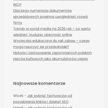
INCI?
Dlaczego numeracja dokumentów
sprzedażowych powinna uwzględniać rozwój
firmy
Trendy w social media na 2026 rok – co warto
wiedzieć, budując obecność online
Wycieczka edukacyjna do sali zabaw – czego
mogą nauczyć się przedszkolaki?
Historia i zastosowanie zapomnianych polskich
pieców kaflowych jako akumulatorów ciepła
Najnowsze komentarze
Wicek
-
Jak wybrać fachowców od
pozyskiwania linków i działań SEO
Marek
-
Jak wybrać fachowców od