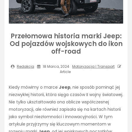
Przełomowa historia marki Jeep:
Od pojazdów wojskowych do ikon
off-road
Redakcja
18 Marca, 2024
Motoryzacja I Transport
Article
Kiedy mówimy o marce
Jeep
, nie sposób pominąć jej
niezwykłej historii, która sięga czasów II wojny światowej.
Nie tylko ukształtowała ona oblicze współczesnej
motoryzacji, ale również zapisała się na kartach historii
jako symbol niezłomności i innowacyjności. W tym
artykule przyjrzymy się kluczowym momentom w
rozwoju marki
Jeep
, od jej wojskowych początków,