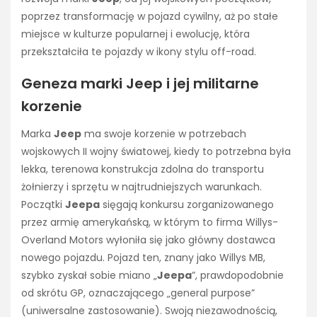
poprzez transformację w pojazd cywilny, aż po stałe
miejsce w kulturze popularnej i ewolucję, która
przekształciła te pojazdy w ikony stylu off-road.
Geneza marki Jeep i jej militarne
korzenie
Marka
Jeep
ma swoje korzenie w potrzebach
wojskowych II wojny światowej, kiedy to potrzebna była
lekka, terenowa konstrukcja zdolna do transportu
żołnierzy i sprzętu w najtrudniejszych warunkach.
Początki
Jeepa
sięgają konkursu zorganizowanego
przez armię amerykańską, w którym to firma Willys-
Overland Motors wyłoniła się jako główny dostawca
nowego pojazdu. Pojazd ten, znany jako Willys MB,
szybko zyskał sobie miano „
Jeepa
”, prawdopodobnie
od skrótu GP, oznaczającego „general purpose”
(uniwersalne zastosowanie). Swoją niezawodnością,