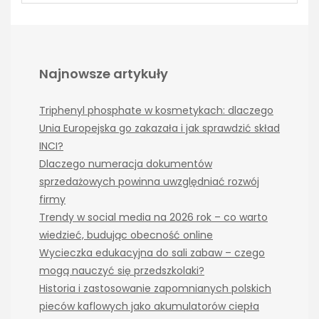
Najnowsze artykuły
Triphenyl phosphate w kosmetykach: dlaczego
Unia Europejska go zakazała i jak sprawdzić skład
INCI?
Dlaczego numeracja dokumentów
sprzedażowych powinna uwzględniać rozwój
firmy
Trendy w social media na 2026 rok – co warto
wiedzieć, budując obecność online
Wycieczka edukacyjna do sali zabaw – czego
mogą nauczyć się przedszkolaki?
Historia i zastosowanie zapomnianych polskich
pieców kaflowych jako akumulatorów ciepła