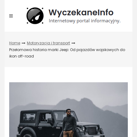
Skip
to
content
Home
Motoryzacja i transport
Przełomowa historia marki Jeep: Od pojazdów wojskowych do
ikon off-road