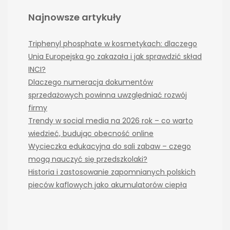
Najnowsze artykuły
Triphenyl phosphate w kosmetykach: dlaczego
Unia Europejska go zakazała i jak sprawdzić skład
INCI?
Dlaczego numeracja dokumentów
sprzedażowych powinna uwzględniać rozwój
firmy
Trendy w social media na 2026 rok – co warto
wiedzieć, budując obecność online
Wycieczka edukacyjna do sali zabaw – czego
mogą nauczyć się przedszkolaki?
Historia i zastosowanie zapomnianych polskich
pieców kaflowych jako akumulatorów ciepła