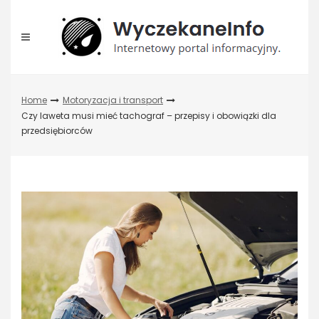
Skip
to
content
Home
Motoryzacja i transport
Czy laweta musi mieć tachograf – przepisy i obowiązki dla
przedsiębiorców