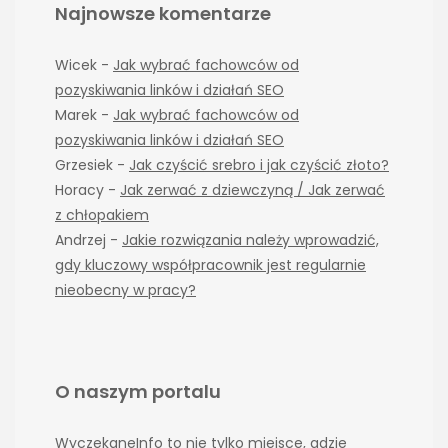
Najnowsze komentarze
Wicek
-
Jak wybrać fachowców od
pozyskiwania linków i działań SEO
Marek
-
Jak wybrać fachowców od
pozyskiwania linków i działań SEO
Grzesiek
-
Jak czyścić srebro i jak czyścić złoto?
Horacy
-
Jak zerwać z dziewczyną / Jak zerwać
z chłopakiem
Andrzej
-
Jakie rozwiązania należy wprowadzić,
gdy kluczowy współpracownik jest regularnie
nieobecny w pracy?
O naszym portalu
WyczekaneInfo to nie tylko miejsce, gdzie