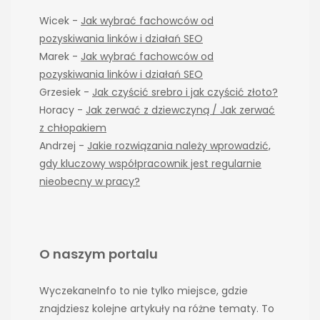
Wicek
-
Jak wybrać fachowców od
pozyskiwania linków i działań SEO
Marek
-
Jak wybrać fachowców od
pozyskiwania linków i działań SEO
Grzesiek
-
Jak czyścić srebro i jak czyścić złoto?
Horacy
-
Jak zerwać z dziewczyną / Jak zerwać
z chłopakiem
Andrzej
-
Jakie rozwiązania należy wprowadzić,
gdy kluczowy współpracownik jest regularnie
nieobecny w pracy?
O naszym portalu
WyczekaneInfo to nie tylko miejsce, gdzie
znajdziesz kolejne artykuły na różne tematy. To