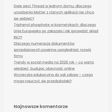
Dwie sieci Thread w jednym domu: dlaczego
urządzenia Matter z różnych aplikacji nie chcą
się widzieć?
Triphenyl phosphate w kosmetykach: dlaczego
Unia Europejska go zakazała i jak sprawdzić skład
INCI?
Dlaczego numeracja dokumentów
sprzedażowych powinna uwzględniać rozwój
firmy
Trendy w social media na 2026 rok – co warto
wiedzieć, budując obecność online
Wycieczka edukacyjna do sali zabaw – czego
mogą nauczyć się przedszkolaki?
Najnowsze komentarze