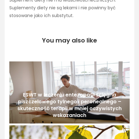
Suplementy diety nie są lekami i nie powinny być
stosowane jako ich substytut.
You may also like
ESWT w leczeniu entezopatii ścięgna
piszczelowego tylnego i peronealnego –
skuteczność terapii w mniej oczywistych
wskazaniach