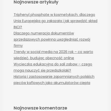
Najnowsze artykuły
Triphenyl phosphate w kosmetykach: dlaczego
Unia Europejska go zakazała i jak sprawdzić skład
INCI?
Dlaczego numeracja dokumentów
sprzedażowych powinna uwzględniać rozwój
firmy
Trendy w social media na 2026 rok – co warto
wiedzieć, budując obecność online
Wycieczka edukacyjna do sali zabaw – czego
mogą nauczyć się przedszkolaki?
Historia i zastosowanie zapomnianych polskich
pieców kaflowych jako akumulatorów ciepła
Najnowsze komentarze