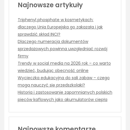
Najnowsze artykuły
Triphenyl phosphate w kosmetykach:
dlaczego Unia Europejska go zakazała i jak
sprawdzić skład INCI?
Dlaczego numeracja dokumentów
sprzedażowych powinna uwzględniać rozwój
firmy
Trendy w social media na 2026 rok – co warto
wiedzieć, budując obecność online
Wycieczka edukacyjna do sali zabaw – czego
mogą nauczyć się przedszkolaki?
Historia i zastosowanie zapomnianych polskich
pieców kaflowych jako akumulatorów ciepła
Najnowsze komentarze