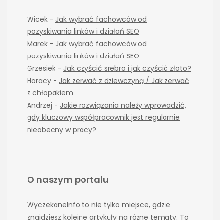
Wicek
-
Jak wybrać fachowców od
pozyskiwania linków i działań SEO
Marek
-
Jak wybrać fachowców od
pozyskiwania linków i działań SEO
Grzesiek
-
Jak czyścić srebro i jak czyścić złoto?
Horacy
-
Jak zerwać z dziewczyną / Jak zerwać
z chłopakiem
Andrzej
-
Jakie rozwiązania należy wprowadzić,
gdy kluczowy współpracownik jest regularnie
nieobecny w pracy?
O naszym portalu
WyczekaneInfo to nie tylko miejsce, gdzie
znajdziesz kolejne artykuły na różne tematy. To