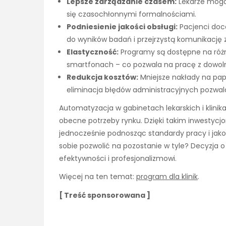
Lepsze zarządzanie czasem:
Lekarze mogą
się czasochłonnymi formalnościami.
Podniesienie jakości obsługi:
Pacjenci doce
do wyników badań i przejrzystą komunikację 
Elastyczność:
Programy są dostępne na różn
smartfonach – co pozwala na pracę z dowol
Redukcja kosztów:
Mniejsze nakłady na pap
eliminacja błędów administracyjnych pozwal
Automatyzacja w gabinetach lekarskich i klinika
obecne potrzeby rynku. Dzięki takim inwestyc
jednocześnie podnosząc standardy pracy i jako
sobie pozwolić na pozostanie w tyle? Decyzja
efektywności i profesjonalizmowi.
Więcej na ten temat:
program dla klinik
.
[ Treść sponsorowana ]