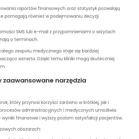
owania raportów finansowych oraz statystyk pozwalają
e te pomagają również w podejmowaniu decyzji
ości SMS lub e-mail z przypomnieniami o wizytach
inają o terminach.
całego zespołu medycznego staje się bardziej
acząco wzrasta. Dzięki temu kliniki mogą skuteczniej
ym.
w zaawansowane narzędzia
 który przynosi korzyści zarówno w krótkiej, jak i
 procesów administracyjnych i medycznych umożliwia
e wyniki finansowe i wyższy poziom satysfakcji pacjentów.
uczowych obszarach: