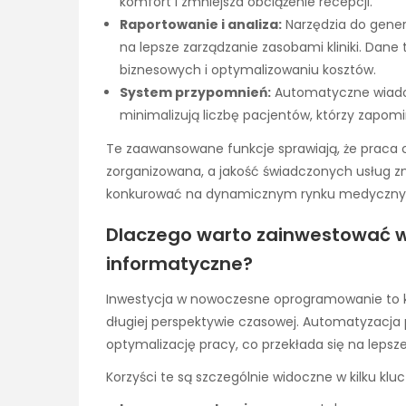
komfort i zmniejsza obciążenie recepcji.
Raportowanie i analiza:
Narzędzia do gener
na lepsze zarządzanie zasobami kliniki. Dan
biznesowych i optymalizowaniu kosztów.
System przypomnień:
Automatyczne wiadom
minimalizują liczbę pacjentów, którzy zapom
Te zaawansowane funkcje sprawiają, że praca 
zorganizowana, a jakość świadczonych usług zn
konkurować na dynamicznym rynku medyczn
Dlaczego warto zainwestować 
informatyczne?
Inwestycja w nowoczesne oprogramowanie to krok,
długiej perspektywie czasowej. Automatyzacja
optymalizację pracy, co przekłada się na lepsz
Korzyści te są szczególnie widoczne w kilku kl