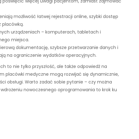
 poświęcić więcej uwagi pacjentom, zamiast zajmować
niają możliwość łatwej rejestracji online, szybki dostęp
z placówką.
ych urządzeniach – komputerach, tabletach i
nego miejsca.
ierową dokumentację, szybsze przetwarzanie danych i
ają na ograniczenie wydatków operacyjnych.
ch to nie tylko przyszłość, ale także odpowiedź na
jom placówki medyczne mogą rozwijać się dynamicznie,
ści obsługi. Warto zadać sobie pytanie – czy można
 o wdrożeniu nowoczesnego oprogramowania to krok ku