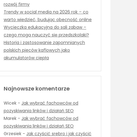
rozwój firmy
Trendy w social media na 2026 rok – co
warto wiedzieć, budując obecność online
Wycieczka edukacyjna do sali zabaw –
czego mogą nauczyć się przedszkolaki?
Historia i zastosowanie zapomnianych
polskich pieców kaflowych jako
akumulatorów ciepła
Najnowsze komentarze
Wicek
-
Jak wybrać fachowców od
pozyskiwania linków i działań SEO
Marek
-
Jak wybrać fachowców od
pozyskiwania linków i działań SEO
Grzesiek
-
Jak czyścić srebro i jak czyścić