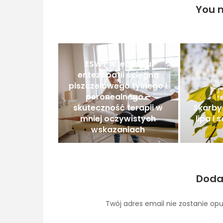
You m
ESWT w leczeniu
entezopatii ścięgna
piszczelowego tylnego i
peronealnego –
skuteczność terapii w
Skarby 
mniej oczywistych
lipa i
wskazaniach
Doda
Twój adres email nie zostanie op