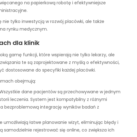
ięcanego na papierkową robotę i efektywniejsze
inistracyjne.
 nie tylko inwestycją w rozwój placówki, ale także
 na rynku medycznym.
h dla klinik
oką gamę funkcji, które wspierają nie tylko lekarzy, ale
związania te są zaprojektowane z myślą o efektywności,
być dostosowane do specyfiki każdej placówki.
ramach obejmują:
Wszystkie dane pacjentów są przechowywane w jednym
storii leczenia. System jest kompatybilny z różnymi
na bezproblemową integrację wyników badań z
e umożliwiają łatwe planowanie wizyt, eliminując błędy i
 samodzielnie rejestrować się online, co zwiększa ich