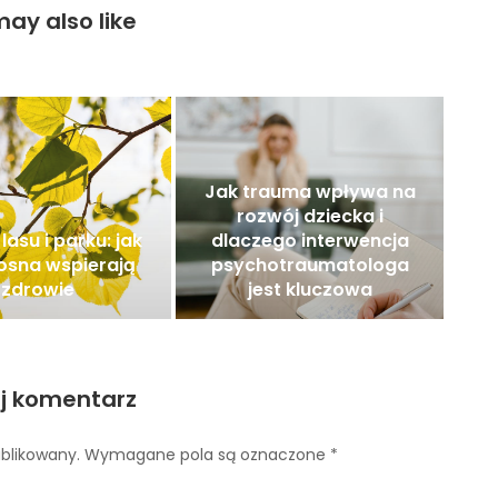
ay also like
Jak trauma wpływa na
rozwój dziecka i
lasu i parku: jak
dlaczego interwencja
 sosna wspierają
psychotraumatologa
zdrowie
jest kluczowa
j komentarz
ublikowany.
Wymagane pola są oznaczone
*