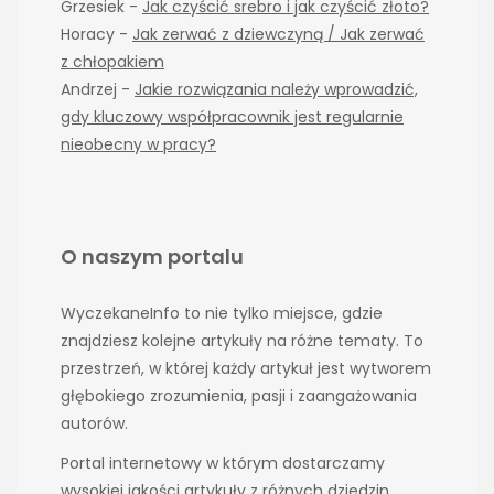
Grzesiek
-
Jak czyścić srebro i jak czyścić złoto?
Horacy
-
Jak zerwać z dziewczyną / Jak zerwać
z chłopakiem
Andrzej
-
Jakie rozwiązania należy wprowadzić,
gdy kluczowy współpracownik jest regularnie
nieobecny w pracy?
O naszym portalu
WyczekaneInfo to nie tylko miejsce, gdzie
znajdziesz kolejne artykuły na różne tematy. To
przestrzeń, w której każdy artykuł jest wytworem
głębokiego zrozumienia, pasji i zaangażowania
autorów.
Portal internetowy w którym dostarczamy
wysokiej jakości artykuły z różnych dziedzin.