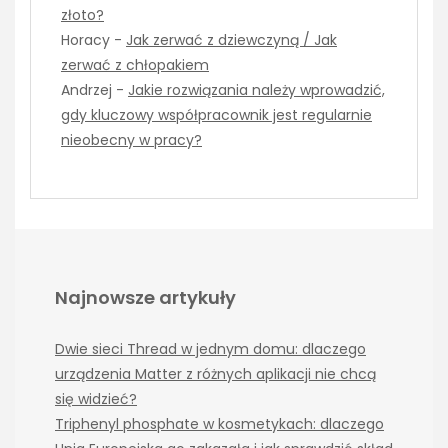
złoto?
Horacy
-
Jak zerwać z dziewczyną / Jak
zerwać z chłopakiem
Andrzej
-
Jakie rozwiązania należy wprowadzić,
gdy kluczowy współpracownik jest regularnie
nieobecny w pracy?
Najnowsze artykuły
Dwie sieci Thread w jednym domu: dlaczego
urządzenia Matter z różnych aplikacji nie chcą
się widzieć?
Triphenyl phosphate w kosmetykach: dlaczego