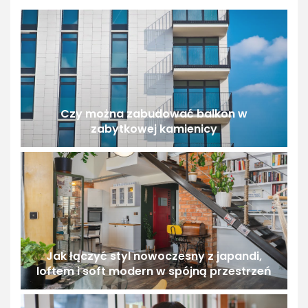
Czy można zabudować balkon w
zabytkowej kamienicy
Jak łączyć styl nowoczesny z japandi,
loftem i soft modern w spójną przestrzeń