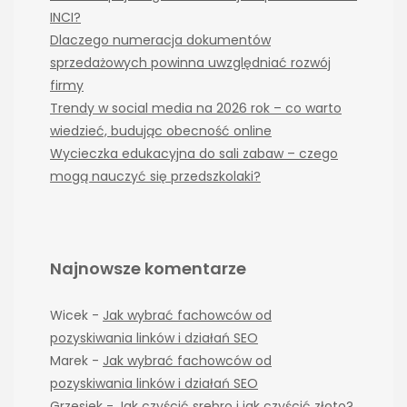
INCI?
Dlaczego numeracja dokumentów
sprzedażowych powinna uwzględniać rozwój
firmy
Trendy w social media na 2026 rok – co warto
wiedzieć, budując obecność online
Wycieczka edukacyjna do sali zabaw – czego
mogą nauczyć się przedszkolaki?
Najnowsze komentarze
Wicek
-
Jak wybrać fachowców od
pozyskiwania linków i działań SEO
Marek
-
Jak wybrać fachowców od
pozyskiwania linków i działań SEO
Grzesiek
-
Jak czyścić srebro i jak czyścić złoto?