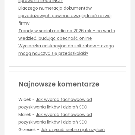
sprawdzić skład INCI?
Dlaczego numeracja dokumentów
sprzedażowych powinna uwzględniać rozwój
firmy
Trendy w social media na 2026 rok – co warto
wiedzieć, budując obecność online
Wycieczka edukacyjna do sali zabaw – czego
mogą nauczyć się przedszkolaki?
Najnowsze komentarze
Wicek
-
Jak wybrać fachowców od
pozyskiwania linków i działań SEO
Marek
-
Jak wybrać fachowców od
pozyskiwania linków i działań SEO
Grzesiek
-
Jak czyścić srebro i jak czyścić