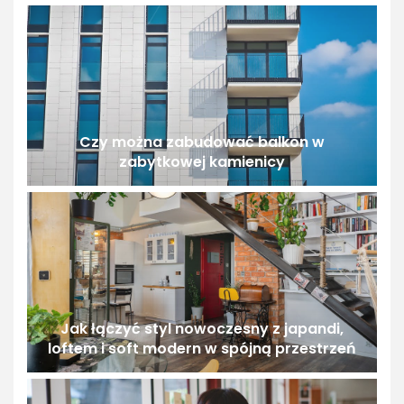
Czy można zabudować balkon w
zabytkowej kamienicy
Jak łączyć styl nowoczesny z japandi,
loftem i soft modern w spójną przestrzeń