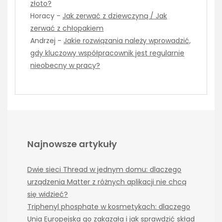
złoto?
Horacy
-
Jak zerwać z dziewczyną / Jak
zerwać z chłopakiem
Andrzej
-
Jakie rozwiązania należy wprowadzić,
gdy kluczowy współpracownik jest regularnie
nieobecny w pracy?
Najnowsze artykuły
Dwie sieci Thread w jednym domu: dlaczego
urządzenia Matter z różnych aplikacji nie chcą
się widzieć?
Triphenyl phosphate w kosmetykach: dlaczego
Unia Europejska go zakazała i jak sprawdzić skład