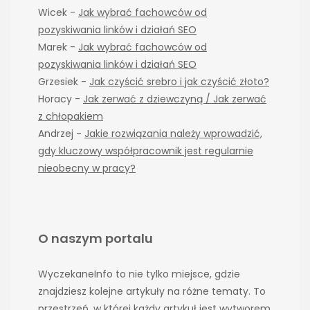
Wicek
-
Jak wybrać fachowców od
pozyskiwania linków i działań SEO
Marek
-
Jak wybrać fachowców od
pozyskiwania linków i działań SEO
Grzesiek
-
Jak czyścić srebro i jak czyścić złoto?
Horacy
-
Jak zerwać z dziewczyną / Jak zerwać
z chłopakiem
Andrzej
-
Jakie rozwiązania należy wprowadzić,
gdy kluczowy współpracownik jest regularnie
nieobecny w pracy?
O naszym portalu
WyczekaneInfo to nie tylko miejsce, gdzie
znajdziesz kolejne artykuły na różne tematy. To
przestrzeń, w której każdy artykuł jest wytworem