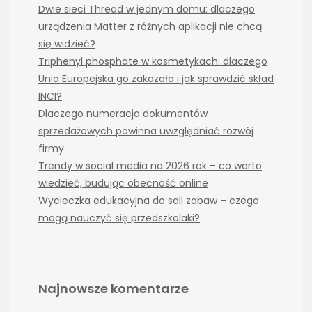
Dwie sieci Thread w jednym domu: dlaczego
urządzenia Matter z różnych aplikacji nie chcą
się widzieć?
Triphenyl phosphate w kosmetykach: dlaczego
Unia Europejska go zakazała i jak sprawdzić skład
INCI?
Dlaczego numeracja dokumentów
sprzedażowych powinna uwzględniać rozwój
firmy
Trendy w social media na 2026 rok – co warto
wiedzieć, budując obecność online
Wycieczka edukacyjna do sali zabaw – czego
mogą nauczyć się przedszkolaki?
Najnowsze komentarze