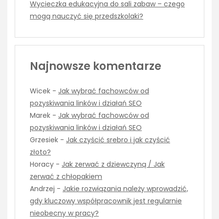
Wycieczka edukacyjna do sali zabaw – czego
mogą nauczyć się przedszkolaki?
Najnowsze komentarze
Wicek
-
Jak wybrać fachowców od
pozyskiwania linków i działań SEO
Marek
-
Jak wybrać fachowców od
pozyskiwania linków i działań SEO
Grzesiek
-
Jak czyścić srebro i jak czyścić
złoto?
Horacy
-
Jak zerwać z dziewczyną / Jak
zerwać z chłopakiem
Andrzej
-
Jakie rozwiązania należy wprowadzić,
gdy kluczowy współpracownik jest regularnie
nieobecny w pracy?