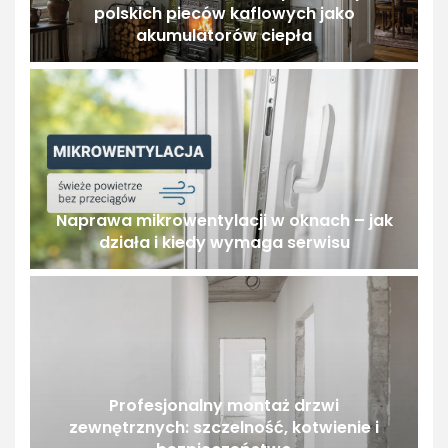
polskich pieców kaflowych jako
akumulatorów ciepła
Naprawa mikrowentylacji w oknach – jak
działa i kiedy wymaga serwisu
Profesjonalny montaż drzwi
zewnętrznych: szczelność, kotwienie i