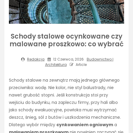
Schody stalowe ocynkowane czy
malowane proszkowo: co wybrać
Redakcja
12 Czerwca, 2026
Budownictwo I
Architektura
Article
Schody stalowe na zewnątrz mają jednego głównego
przeciwnika: wodę. Nie kolor, nie styl balustrady, nie
nawet grubość stopni. Jeśli konstrukcja stoi przy
wejściu do budynku, na zapleczu firmy, przy hali albo
jako schody ewakuacyjne, powłoka musi wytrzymać
deszcz, śnieg, sól z butów i uszkodzenia mechaniczne.
Dlatego wybór między
cynkowaniem ogniowym
a
malowaniem proszkowym
nie powinien zaczynać się