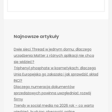
Najnowsze artykuły
Dwie sieci Thread w jednym domu: dlaczego
urządzenia Matter z różnych aplikacji nie chcą
się widzieć?
Triphenyl phosphate w kosmetykach: dlaczego
Unia Europejska go zakazała i jak sprawdzić skład
INCI?
Dlaczego numeracja dokumentów
sprzedażowych powinna uwzględniać rozwój
firmy
Trendy w social media na 2026 rok – co warto
wiedzieć, budując obecność online