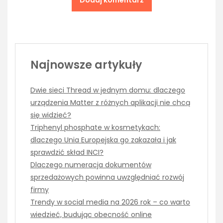
Najnowsze artykuły
Dwie sieci Thread w jednym domu: dlaczego
urządzenia Matter z różnych aplikacji nie chcą
się widzieć?
Triphenyl phosphate w kosmetykach:
dlaczego Unia Europejska go zakazała i jak
sprawdzić skład INCI?
Dlaczego numeracja dokumentów
sprzedażowych powinna uwzględniać rozwój
firmy
Trendy w social media na 2026 rok – co warto
wiedzieć, budując obecność online