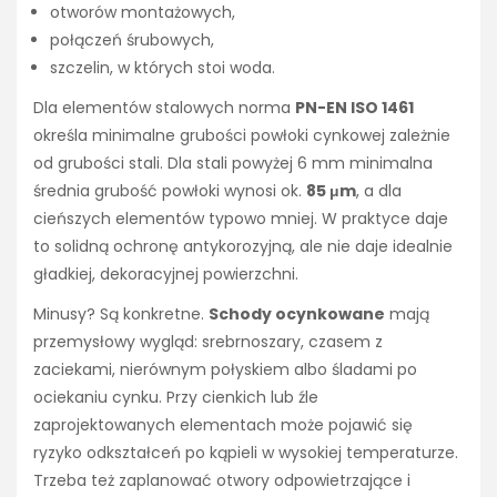
otworów montażowych,
połączeń śrubowych,
szczelin, w których stoi woda.
Dla elementów stalowych norma
PN-EN ISO 1461
określa minimalne grubości powłoki cynkowej zależnie
od grubości stali. Dla stali powyżej 6 mm minimalna
średnia grubość powłoki wynosi ok.
85 μm
, a dla
cieńszych elementów typowo mniej. W praktyce daje
to solidną ochronę antykorozyjną, ale nie daje idealnie
gładkiej, dekoracyjnej powierzchni.
Minusy? Są konkretne.
Schody ocynkowane
mają
przemysłowy wygląd: srebrnoszary, czasem z
zaciekami, nierównym połyskiem albo śladami po
ociekaniu cynku. Przy cienkich lub źle
zaprojektowanych elementach może pojawić się
ryzyko odkształceń po kąpieli w wysokiej temperaturze.
Trzeba też zaplanować otwory odpowietrzające i