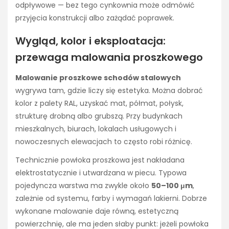
odpływowe — bez tego cynkownia może odmówić
przyjęcia konstrukcji albo zażądać poprawek.
Wygląd, kolor i eksploatacja:
przewaga malowania proszkowego
Malowanie proszkowe schodów stalowych
wygrywa tam, gdzie liczy się estetyka. Można dobrać
kolor z palety RAL, uzyskać mat, półmat, połysk,
strukturę drobną albo grubszą. Przy budynkach
mieszkalnych, biurach, lokalach usługowych i
nowoczesnych elewacjach to często robi różnicę.
Technicznie powłoka proszkowa jest nakładana
elektrostatycznie i utwardzana w piecu. Typowa
pojedyncza warstwa ma zwykle około
50–100 μm
,
zależnie od systemu, farby i wymagań lakierni. Dobrze
wykonane malowanie daje równą, estetyczną
powierzchnię, ale ma jeden słaby punkt: jeżeli powłoka