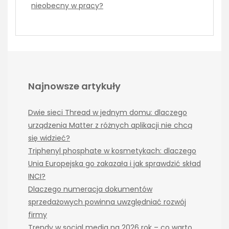
nieobecny w pracy?
Najnowsze artykuły
Dwie sieci Thread w jednym domu: dlaczego
urządzenia Matter z różnych aplikacji nie chcą
się widzieć?
Triphenyl phosphate w kosmetykach: dlaczego
Unia Europejska go zakazała i jak sprawdzić skład
INCI?
Dlaczego numeracja dokumentów
sprzedażowych powinna uwzględniać rozwój
firmy
Trendy w social media na 2026 rok – co warto