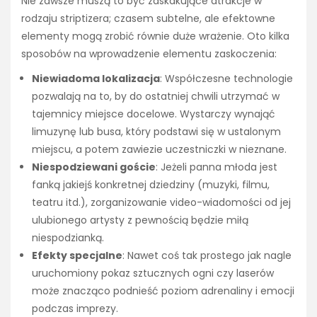
Nie zawsze muszą to być zaskakujące atrakcje w
rodzaju striptizera; czasem subtelne, ale efektowne
elementy mogą zrobić równie duże wrażenie. Oto kilka
sposobów na wprowadzenie elementu zaskoczenia:
Niewiadoma lokalizacja
: Współczesne technologie
pozwalają na to, by do ostatniej chwili utrzymać w
tajemnicy miejsce docelowe. Wystarczy wynająć
limuzynę lub busa, który podstawi się w ustalonym
miejscu, a potem zawiezie uczestniczki w nieznane.
Niespodziewani goście
: Jeżeli panna młoda jest
fanką jakiejś konkretnej dziedziny (muzyki, filmu,
teatru itd.), zorganizowanie video-wiadomości od jej
ulubionego artysty z pewnością będzie miłą
niespodzianką.
Efekty specjalne
: Nawet coś tak prostego jak nagle
uruchomiony pokaz sztucznych ogni czy laserów
może znacząco podnieść poziom adrenaliny i emocji
podczas imprezy.