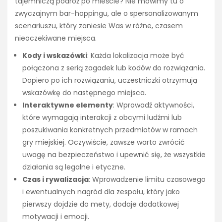
tajemniczą podróż po mieście? Nie mówimy tu o
zwyczajnym bar-hoppingu, ale o spersonalizowanym
scenariuszu, który zaniesie Was w różne, czasem
nieoczekiwane miejsca.
Kody i wskazówki
: Każda lokalizacja może być
połączona z serią zagadek lub kodów do rozwiązania.
Dopiero po ich rozwiązaniu, uczestniczki otrzymują
wskazówkę do następnego miejsca.
Interaktywne elementy
: Wprowadź aktywności,
które wymagają interakcji z obcymi ludźmi lub
poszukiwania konkretnych przedmiotów w ramach
gry miejskiej. Oczywiście, zawsze warto zwrócić
uwagę na bezpieczeństwo i upewnić się, że wszystkie
działania są legalne i etyczne.
Czas i rywalizacja
: Wprowadzenie limitu czasowego
i ewentualnych nagród dla zespołu, który jako
pierwszy dojdzie do mety, dodaje dodatkowej
motywacji i emocji.