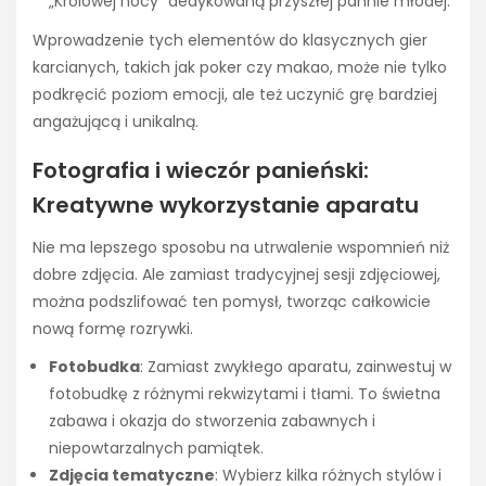
„Królowej nocy” dedykowaną przyszłej pannie młodej.
Wprowadzenie tych elementów do klasycznych gier
karcianych, takich jak poker czy makao, może nie tylko
podkręcić poziom emocji, ale też uczynić grę bardziej
angażującą i unikalną.
Fotografia i wieczór panieński:
Kreatywne wykorzystanie aparatu
Nie ma lepszego sposobu na utrwalenie wspomnień niż
dobre zdjęcia. Ale zamiast tradycyjnej sesji zdjęciowej,
można podszlifować ten pomysł, tworząc całkowicie
nową formę rozrywki.
Fotobudka
: Zamiast zwykłego aparatu, zainwestuj w
fotobudkę z różnymi rekwizytami i tłami. To świetna
zabawa i okazja do stworzenia zabawnych i
niepowtarzalnych pamiątek.
Zdjęcia tematyczne
: Wybierz kilka różnych stylów i