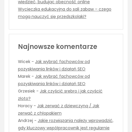
wiedzieć, budując obecność online
Wycieczka edukacyjna do sali zabaw – czego
mogą nauczyć się przedszkolaki?
Najnowsze komentarze
Wicek
-
Jak wybrać fachowców od
pozyskiwania linków i działań SEO
Marek
-
Jak wybrać fachowców od
pozyskiwania linków i działań SEO
Grzesiek
-
Jak czyścić srebro i jak czyścić
złoto?
Horacy
-
Jak zerwać z dziewczyną / Jak
zerwać z chłopakiem
Andrzej
-
Jakie rozwiązania należy wprowadzić,
gdy kluczowy współpracownik jest regularnie