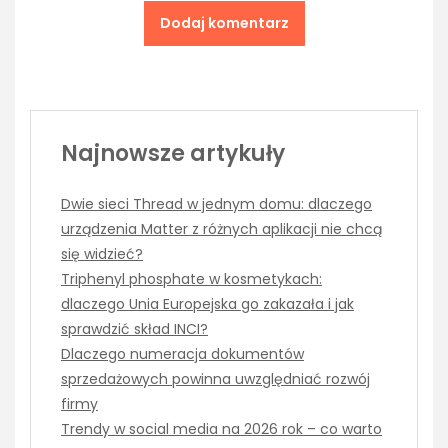
Najnowsze artykuły
Dwie sieci Thread w jednym domu: dlaczego
urządzenia Matter z różnych aplikacji nie chcą
się widzieć?
Triphenyl phosphate w kosmetykach:
dlaczego Unia Europejska go zakazała i jak
sprawdzić skład INCI?
Dlaczego numeracja dokumentów
sprzedażowych powinna uwzględniać rozwój
firmy
Trendy w social media na 2026 rok – co warto