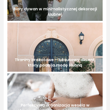
Biały dywan w minimalistycznej dekoracji
ślubnej
Tkaniny brokatowe – luksusowy akcent,
który podbija modę ślubną
Perfekcyjna organizacja wesela w