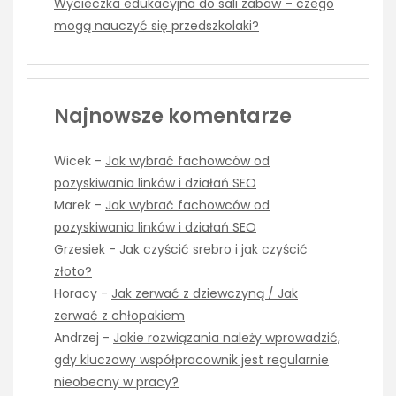
Wycieczka edukacyjna do sali zabaw – czego
mogą nauczyć się przedszkolaki?
Najnowsze komentarze
Wicek
-
Jak wybrać fachowców od
pozyskiwania linków i działań SEO
Marek
-
Jak wybrać fachowców od
pozyskiwania linków i działań SEO
Grzesiek
-
Jak czyścić srebro i jak czyścić
złoto?
Horacy
-
Jak zerwać z dziewczyną / Jak
zerwać z chłopakiem
Andrzej
-
Jakie rozwiązania należy wprowadzić,
gdy kluczowy współpracownik jest regularnie
nieobecny w pracy?