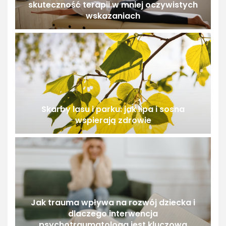
skuteczność terapii w mniej oczywistych
wskazaniach
Skarby lasu i parku: jak lipa i sosna
wspierają zdrowie
Jak trauma wpływa na rozwój dziecka i
dlaczego interwencja
psychotraumatologa jest kluczowa