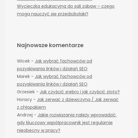
Wycieczka edukacyjna do sali zabaw – czego
mogą nauczyć się przedszkolaki?
Najnowsze komentarze
Wicek
-
Jak wybrać fachowców od
pozyskiwania linków i działań SEO
Marek
-
Jak wybrać fachowców od
pozyskiwania linków i działań SEO
Grzesiek
-
Jak czyścić srebro i jak czyścić złoto?
Horacy
-
Jak zerwać z dziewczyną / Jak zerwać
z chłopakiem
Andrzej
-
Jakie rozwiązania należy wprowadzić,
gdy kluczowy współpracownik jest regularnie
nieobecny w pracy?