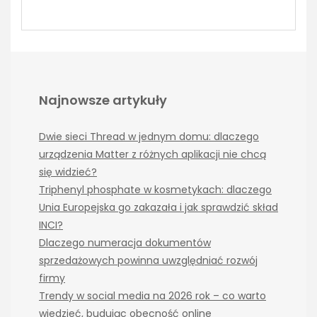
Najnowsze artykuły
Dwie sieci Thread w jednym domu: dlaczego
urządzenia Matter z różnych aplikacji nie chcą
się widzieć?
Triphenyl phosphate w kosmetykach: dlaczego
Unia Europejska go zakazała i jak sprawdzić skład
INCI?
Dlaczego numeracja dokumentów
sprzedażowych powinna uwzględniać rozwój
firmy
Trendy w social media na 2026 rok – co warto
wiedzieć, budując obecność online