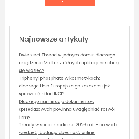
Najnowsze artykuły
Dwie sieci Thread w jednym domu: dlaczego
urządzenia Matter z różnych aplikacji nie chcą
się widzieć?
Triphenyl phosphate w kosmetykach:
dlaczego Unia Europejska go zakazała i jak
sprawdzić skład INCI?
Dlaczego numeracja dokumentów
sprzedażowych powinna uwzględniać rozwój
firmy
Trendy w social media na 2026 rok – co warto
wiedzieć, budując obecność online