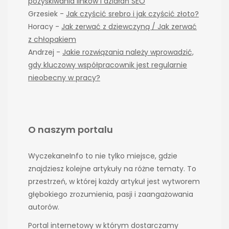
pozyskiwania linków i działań SEO
Grzesiek
-
Jak czyścić srebro i jak czyścić złoto?
Horacy
-
Jak zerwać z dziewczyną / Jak zerwać
z chłopakiem
Andrzej
-
Jakie rozwiązania należy wprowadzić,
gdy kluczowy współpracownik jest regularnie
nieobecny w pracy?
O naszym portalu
WyczekaneInfo to nie tylko miejsce, gdzie
znajdziesz kolejne artykuły na różne tematy. To
przestrzeń, w której każdy artykuł jest wytworem
głębokiego zrozumienia, pasji i zaangażowania
autorów.
Portal internetowy w którym dostarczamy