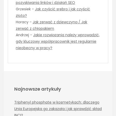
pozyskiwania linków i działań SEO
Grzesiek
-
Jak czyścić srebro i jak czyścić
złoto?
Horacy
-
Jak zerwać z dziewczyną / Jak
zerwać z chłopakiem
Andrzej
-
Jakie rozwiązania należy wprowadzić,
gdy kluczowy współpracownik jest regularnie
nieobecny w pracy?
Najnowsze artykuły
Triphenyl phosphate w kosmetykach: dlaczego
Unia Europejska go zakazała i jak sprawdzić skład
INCI?