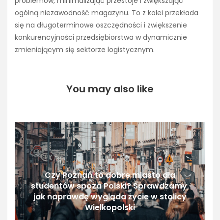
problemów, minimalizując przestoje i zwiększając
ogólną niezawodność magazynu. To z kolei przekłada
się na długoterminowe oszczędności i zwiększenie
konkurencyjności przedsiębiorstwa w dynamicznie
zmieniającym się sektorze logistycznym.
You may also like
Czy Poznań to dobre miasto dla
studentów spoza Polski? Sprawdzamy,
jak naprawdę wygląda życie w stolicy
Wielkopolski