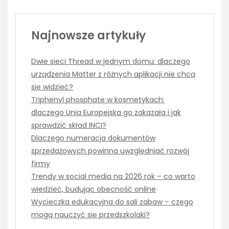
Najnowsze artykuły
Dwie sieci Thread w jednym domu: dlaczego
urządzenia Matter z różnych aplikacji nie chcą
się widzieć?
Triphenyl phosphate w kosmetykach:
dlaczego Unia Europejska go zakazała i jak
sprawdzić skład INCI?
Dlaczego numeracja dokumentów
sprzedażowych powinna uwzględniać rozwój
firmy
Trendy w social media na 2026 rok – co warto
wiedzieć, budując obecność online
Wycieczka edukacyjna do sali zabaw – czego
mogą nauczyć się przedszkolaki?