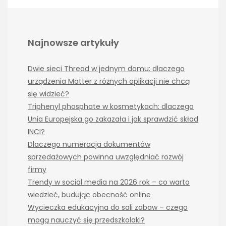
Najnowsze artykuły
Dwie sieci Thread w jednym domu: dlaczego
urządzenia Matter z różnych aplikacji nie chcą
się widzieć?
Triphenyl phosphate w kosmetykach: dlaczego
Unia Europejska go zakazała i jak sprawdzić skład
INCI?
Dlaczego numeracja dokumentów
sprzedażowych powinna uwzględniać rozwój
firmy
Trendy w social media na 2026 rok – co warto
wiedzieć, budując obecność online
Wycieczka edukacyjna do sali zabaw – czego
mogą nauczyć się przedszkolaki?