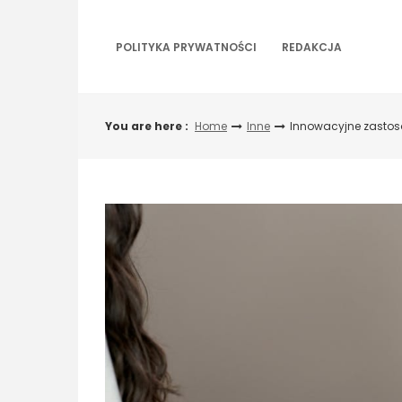
Skip
to
content
POLITYKA PRYWATNOŚCI
REDAKCJA
You are here :
Home
Inne
Innowacyjne zastos