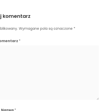
j komentarz
ublikowany.
Wymagane pola są oznaczone
*
omentarz
*
Nazwa
*