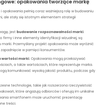
ingowe: opakowania tworzące markę
 i opakowania pełnią coraz ważniejszą rolę w budowaniu
i, ale stały się istotnym elementem strategii
wagę, jest
budowanie rozpoznawalności marki
.
firmy i inne elementy identyfikacji wizualnej, są
 marki. Przemyślany projekt opakowania może wyróżnić
 i zapadnięcie w pamięci konsumentów.
 wartości marki
. Opakowania mogą przekazywać
ściach, a także wartościach, które reprezentuje marka.
 mogą komunikować wysoką jakość produktu, podczas gdy
zesne technologie, takie jak rozszerzona rzeczywistość
pakowań, które angażują odbiorców i oferują im unikalne
kowania smartfonem może uruchomić prezentację
ne treści.