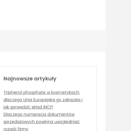
Najnowsze artykuły
Triphenyl phosphate w kosmetykach:
dlaczego Unia Europejska go zakazała i
jak sprawdzić skład INCI?
Dlaczego numeracja dokumentów
sprzedażowych powinna uwzględniać
rozwój firmy