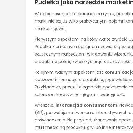
Pudełka jako narzędzie market
W dobie rosnącej konkurencji na rynku, pudełka
marki. Nie są już tylko praktycznymi pojemnikam
marketingowej.
Pierwszym aspektem, na który warto zwrócić u
Pudełka z unikalnym designem, zawierające logo 
skutecznym narzędziem w kreowaniu wizerunku
produkt na półce, zwiększyć jego atrakcyjność
Kolejnym ważnym aspektem jest
komunikacja
kluczowe informacje o produkcie, jego właściwo
Przykładowo, proste i eleganckie opakowania
kolorowe i kreatywne – jego innowacyjność.
Wreszcie,
interakcja z konsumentem
. Nowoc
(AR), pozwalają na tworzenie interaktywnych o
doświadczenia. Na przykład, skanowanie opa
multimedialną produktu, gry lub inne interaktyw