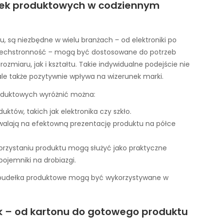
łek produktowych w codziennym
, są niezbędne w wielu branżach – od elektroniki po
wszechstronność – mogą być dostosowane do potrzeb
miaru, jak i kształtu. Takie indywidualne podejście nie
ale także pozytywnie wpływa na wizerunek marki.
oduktowych wyróżnić można:
uktów, takich jak elektronika czy szkło.
zwalają na efektowną prezentację produktu na półce
korzystaniu produktu mogą służyć jako praktyczne
jemniki na drobiazgi.
jak pudełka produktowe mogą być wykorzystywane w
k – od kartonu do gotowego produktu