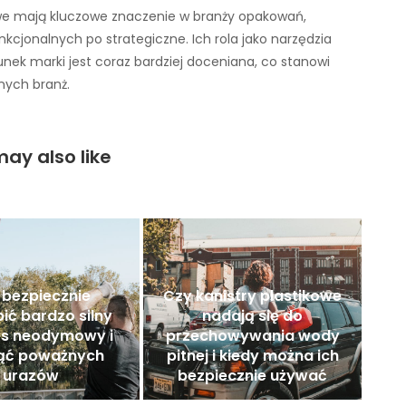
e mają kluczowe znaczenie w branży opakowań,
kcjonalnych po strategiczne. Ich rola jako narzędzia
ek marki jest coraz bardziej doceniana, co stanowi
żnych branż.
ay also like
 bezpiecznie
Czy kanistry plastikowe
ić bardzo silny
nadają się do
s neodymowy i
przechowywania wody
nąć poważnych
pitnej i kiedy można ich
urazów
bezpiecznie używać