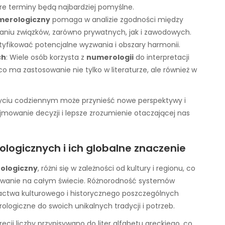
re terminy będą najbardziej pomyślne.
merologiczny
pomaga w analizie zgodności między
aniu związków, zarówno prywatnych, jak i zawodowych.
yfikować potencjalne wyzwania i obszary harmonii.
ch
: Wiele osób korzysta z
numerologii
do interpretacji
o ma zastosowanie nie tylko w literaturze, ale również w
yciu codziennym może przynieść nowe perspektywy i
mowanie decyzji i lepsze zrozumienie otaczającej nas
ogicznych i ich globalne znaczenie
ologiczny
, różni się w zależności od kultury i regionu, co
osowanie na całym świecie. Różnorodność systemów
actwa kulturowego i historycznego poszczególnych
ologiczne do swoich unikalnych tradycji i potrzeb.
recji liczby przypisywano do liter alfabetu greckiego, co