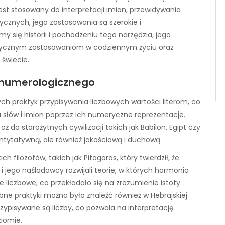
jest stosowany do interpretacji imion, przewidywania
rycznych, jego zastosowania są szerokie i
y się historii i pochodzeniu tego narzędzia, jego
ktycznym zastosowaniom w codziennym życiu oraz
świecie.
u numerologicznego
ch praktyk przypisywania liczbowych wartości literom, co
 słów i imion poprzez ich numeryczne reprezentacje.
ż do starożytnych cywilizacji takich jak Babilon, Egipt czy
antytatywną, ale również jakościową i duchową.
 filozofów, takich jak Pitagoras, który twierdził, że
 i jego naśladowcy rozwijali teorie, w których harmonia
liczbowe, co przekładało się na zrozumienie istoty
bne praktyki można było znaleźć również w Hebrajskiej
rzypisywane są liczby, co pozwala na interpretację
iomie.