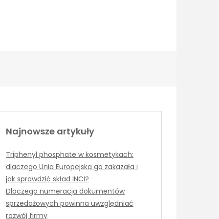
Najnowsze artykuły
Triphenyl phosphate w kosmetykach:
dlaczego Unia Europejska go zakazała i
jak sprawdzić skład INCI?
Dlaczego numeracja dokumentów
sprzedażowych powinna uwzględniać
rozwój firmy