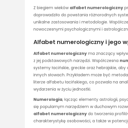
Z biegiem wieków
alfabet numerologiczny
pr
doprowadziło do powstania różnorodnych syst
unikalne zastosowania i metodologie. Współc
nowoczesnymi psychologicznymi i astrologiczn
Alfabet numerologiczny i jego 
Alfabet numerologiczny
ma znaczący wpływ 
z jej podstawowych narzędzi. Współczesna
num
systemy łacińskie, greckie oraz hebrajskie, aby
innych słowach. Przykładem może być metoda Pit
literze alfabetu łacińskiego, co pozwala na ana
wydarzenia w życiu jednostki.
Numerologia
, łącząc elementy astrologii, ps
się popularnym narzędziem w duchowym rozwo
alfabet numerologiczny
do tworzenia profi
charakterystykę osobowości, a także w potencj