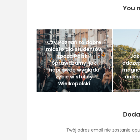
You m
Czy Poznań to dobre
miasto dla studentów
spoza Polski?
Jak
Sprawdzamy, jak
odczep
naprawdę wygląda
magne
życie w stolicy
unik
Wielkopolski
Doda
Twój adres email nie zostanie op