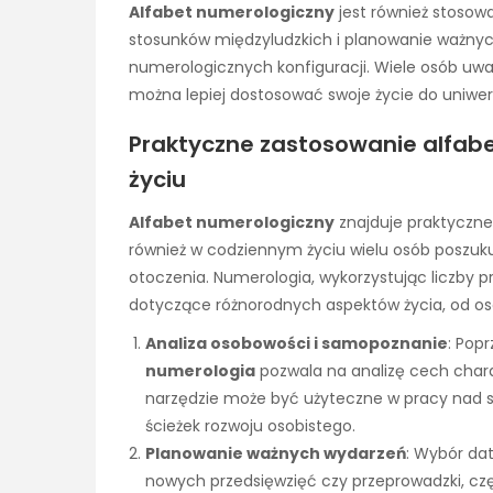
Alfabet numerologiczny
jest również stosowa
stosunków międzyludzkich i planowanie ważny
numerologicznych konfiguracji. Wiele osób uw
można lepiej dostosować swoje życie do uniwer
Praktyczne zastosowanie alfa
życiu
Alfabet numerologiczny
znajduje praktyczne
również w codziennym życiu wielu osób poszuku
otoczenia. Numerologia, wykorzystując liczby 
dotyczące różnorodnych aspektów życia, od oso
Analiza osobowości i samopoznanie
: Popr
numerologia
pozwala na analizę cech chara
narzędzie może być użyteczne w pracy nad s
ścieżek rozwoju osobistego.
Planowanie ważnych wydarzeń
: Wybór dat
nowych przedsięwzięć czy przeprowadzki, częs