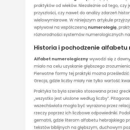
praktyków od wieków. Niezależnie od tego, czy 
przyszłości, czy nawet do analizy zdarzeń histo
wielowymiarowe. W niniejszym artykule przyjrzym
wpływowi na współczesną
numerologię
, pra
różnorodności systemów numerologicznych na 
Historia i pochodzenie alfabet
Alfabet numerologiczny
wywodzi się z dawny
miało na celu uzyskanie głębszego zrozumienia
Pierwotne formy tej praktyki można prześledzić a
Grecja, gdzie liczby miały nie tylko wartość kw
Praktyka ta była szeroko stosowana przez greckich
„wszystko jest ułożone według liczby”. Pitagoras
wszechświata mogła być wyrażona przez relacje 
rzeczy poprzez ich liczbowe odpowiedniki. Podo
gematrii, gdzie literom alfabetu hebrajskiego p
tekstów biblijnych na głębszym, duchowym poz