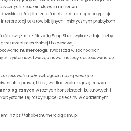
 mistycznych znaczeń słowom i imionom.
żydowskiej każdej literze alfabetu hebrajskiego przypisuje
j interpretacji tekstów biblijnych i mistycznym praktykom
ściśle związana z filozofią Feng Shui i wykorzystuje liczby
 przestrzeni mieszkalnej i biznesowej.
tosowania
numerologii
, zwłaszcza w zachodnich
óżnych systemów, tworząc nowe metody dostosowane do
h zastosowań może wzbogacić naszą wiedzę o
niwersalne prawa, które, według wielu, rządzą naszym
merologicznych
w różnych kontekstach kulturowych i
ykorzystanie tej fascynującej dziedziny w codziennym
esem:
https://alfabetnumerologiczny.pl
.