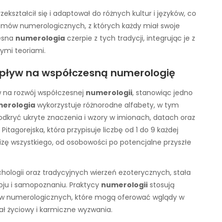
zekształcił się i adaptował do różnych kultur i języków, co
emów numerologicznych, z których każdy miał swoje
zesna
numerologia
czerpie z tych tradycji, integrując je z
ymi teoriami.
wpływ na współczesną numerologię
na rozwój współczesnej
numerologii
, stanowiąc jedno
erologia
wykorzystuje różnorodne alfabety, w tym
 odkryć ukryte znaczenia i wzory w imionach, datach oraz
agorejska, która przypisuje liczbę od 1 do 9 każdej
lizę wszystkiego, od osobowości po potencjalne przyszłe
ychologii oraz tradycyjnych wierzeń ezoterycznych, stała
ju i samopoznaniu. Praktycy
numerologii
stosują
lów numerologicznych, które mogą oferować wglądy w
ał życiowy i karmiczne wyzwania.