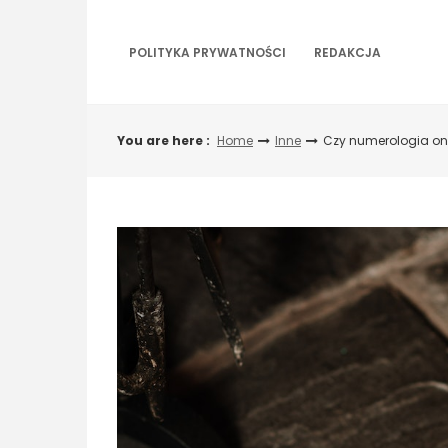
Skip
to
content
POLITYKA PRYWATNOŚCI
REDAKCJA
You are here :
Home
Inne
Czy numerologia onl