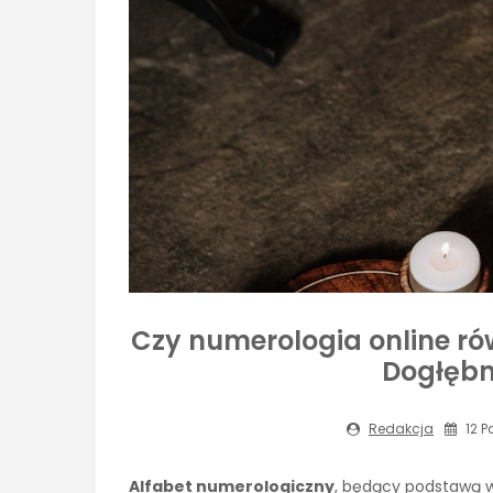
Czy numerologia online ró
Dogłębn
Redakcja
12 P
Alfabet numerologiczny
, będący podstawą w