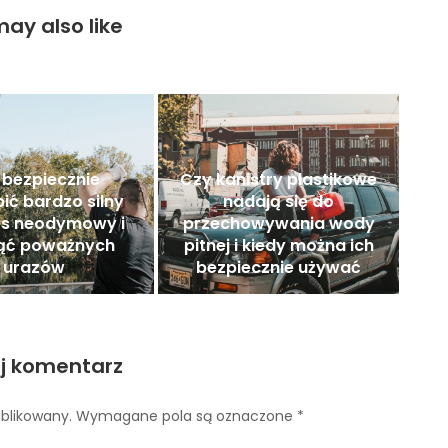
ay also like
 bezpiecznie
Czy kanistry plastikowe
ić bardzo silny
nadają się do
s neodymowy i
przechowywania wody
nąć poważnych
pitnej i kiedy można ich
urazów
bezpiecznie używać
j komentarz
ublikowany.
Wymagane pola są oznaczone
*