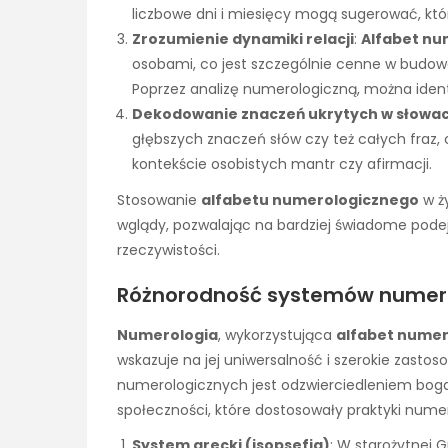
liczbowe dni i miesięcy mogą sugerować, któ
Zrozumienie dynamiki relacji
:
Alfabet nu
osobami, co jest szczególnie cenne w budow
Poprzez analizę numerologiczną, można ident
Dekodowanie znaczeń ukrytych w słowa
głębszych znaczeń słów czy też całych fraz, c
kontekście osobistych mantr czy afirmacji.
Stosowanie
alfabetu numerologicznego
w ż
wglądy, pozwalając na bardziej świadome podej
rzeczywistości.
Różnorodność systemów numerol
Numerologia
, wykorzystująca
alfabet numer
wskazuje na jej uniwersalność i szerokie zast
numerologicznych jest odzwierciedleniem bog
społeczności, które dostosowały praktyki numer
System grecki (isopsefia)
: W starożytnej G