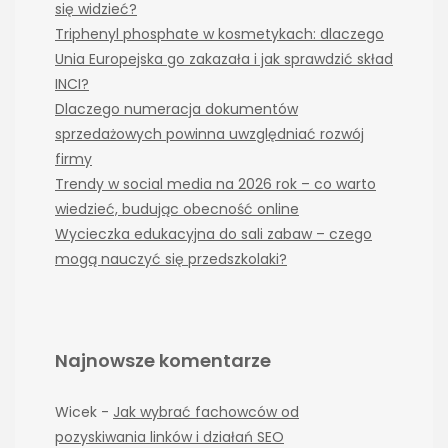
się widzieć?
Triphenyl phosphate w kosmetykach: dlaczego
Unia Europejska go zakazała i jak sprawdzić skład
INCI?
Dlaczego numeracja dokumentów
sprzedażowych powinna uwzględniać rozwój
firmy
Trendy w social media na 2026 rok – co warto
wiedzieć, budując obecność online
Wycieczka edukacyjna do sali zabaw – czego
mogą nauczyć się przedszkolaki?
Najnowsze komentarze
Wicek
-
Jak wybrać fachowców od
pozyskiwania linków i działań SEO