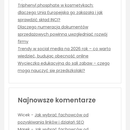
Triphenyl phosphate w kosmetykach:
dlaczego Unia Europejska go zakazała i jak
sprawdzić skład INCI?
Dlaczego numeracja dokumentów
sprzedażowych powinna uwzględniać rozwój
firmy
Trendy w social media na 2026 rok – co warto
wiedzieć, budując obecność online
Wycieczka edukacyjna do sali zabaw – czego
mogą nauczyć się przedszkolaki?
Najnowsze komentarze
Wicek
-
Jak wybrać fachowców od
pozyskiwania linków i działań SEO
Marek
-
Jak wybrać fachowców od