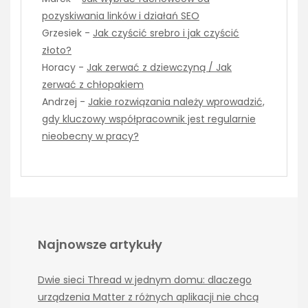
pozyskiwania linków i działań SEO
Grzesiek
-
Jak czyścić srebro i jak czyścić
złoto?
Horacy
-
Jak zerwać z dziewczyną / Jak
zerwać z chłopakiem
Andrzej
-
Jakie rozwiązania należy wprowadzić,
gdy kluczowy współpracownik jest regularnie
nieobecny w pracy?
Najnowsze artykuły
Dwie sieci Thread w jednym domu: dlaczego
urządzenia Matter z różnych aplikacji nie chcą