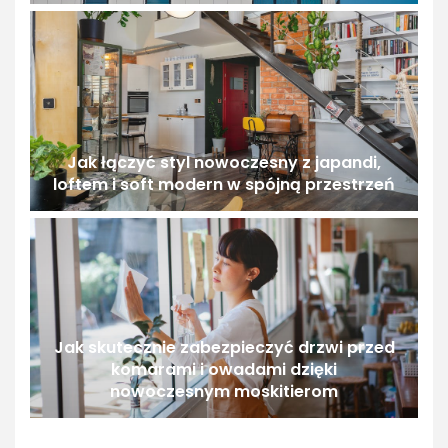
Jak łączyć styl nowoczesny z japandi,
loftem i soft modern w spójną przestrzeń
Jak skutecznie zabezpieczyć drzwi przed
komarami i owadami dzięki
nowoczesnym moskitierom