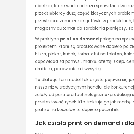
obietnic, które warto od razu sprawdzić dwa ra
przedsiębiorcy dużą część klasycznych probl
przestrzeni, zamrożenie gotówki w produktach, k
magiczny automat do zarabiania pieniędzy. To 
W praktyce
print on demand
polega na sprze
projektem, które są produkowane dopiero po zło
bluza, plakat, kubek, torba, etui na telefon, k
odpowiada za pomysł, markę, ofertę, sklep, ce
drukiem, pakowaniem i wysyłką.
To dlatego ten model tak często pojawia się j
niższa niż w tradycyjnym handlu, ale konkurencja
zależy od partnera technologiczno-produkcyjne
przetestować rynek. Kto traktuje go jak markę,
grafika na koszulce to dopiero początek.
Jak działa print on demand i d