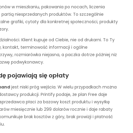
onów w mieszkaniu, pakowania po nocach, liczenia
 partią niesprzedanych produktów. To szczególnie
alne grafiki, cytaty dla konkretnej społeczności, produkty
ory.
lności. Klient kupuje od Ciebie, nie od drukarni. To Ty
, kontakt, terminowość informacji i ogólne
rzywy, rozmiarówka niejasna, a paczka dotrze później niż
 nazwę podwykonawcy.
wdę pojawiają się opłaty
mand
jest niski próg wejścia. W wielu przypadkach można
tawcy produkcji. Printify podaje, że plan Free daje
 sprzedawca płaci za bazowy koszt produktu i wysyłkę
rów miesięcznie lub 299 dolarów rocznie i daje rabaty
omunikuje brak kosztów z góry, brak prowizji i płatność
iu.