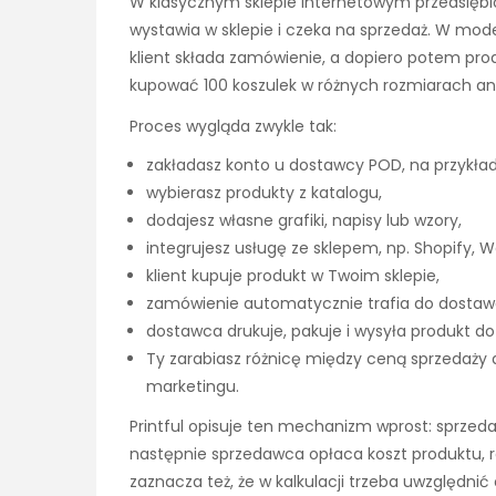
W klasycznym sklepie internetowym przedsiębi
wystawia w sklepie i czeka na sprzedaż. W mod
klient składa zamówienie, a dopiero potem prod
kupować 100 koszulek w różnych rozmiarach ani z
Proces wygląda zwykle tak:
zakładasz konto u dostawcy POD, na przykład Pr
wybierasz produkty z katalogu,
dodajesz własne grafiki, napisy lub wzory,
integrujesz usługę ze sklepem, np. Shopify,
klient kupuje produkt w Twoim sklepie,
zamówienie automatycznie trafia do dostaw
dostawca drukuje, pakuje i wysyła produkt do 
Ty zarabiasz różnicę między ceną sprzedaży a 
marketingu.
Printful opisuje ten mechanizm wprost: sprzedaw
następnie sprzedawca opłaca koszt produktu, rea
zaznacza też, że w kalkulacji trzeba uwzględnić 