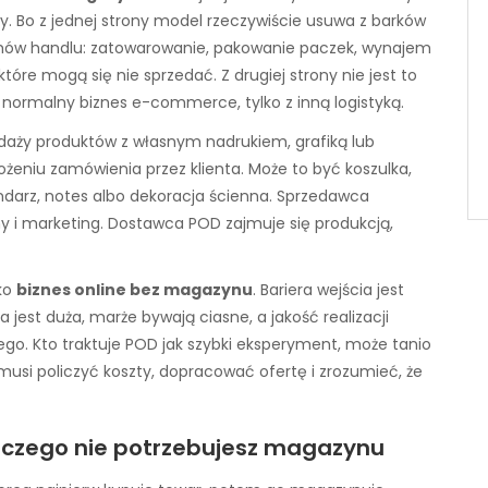
zy. Bo z jednej strony model rzeczywiście usuwa z barków
emów handlu: zatowarowanie, pakowanie paczek, wynajem
tóre mogą się nie sprzedać. Z drugiej strony nie jest to
normalny biznes e-commerce, tylko z inną logistyką.
daży produktów z własnym nadrukiem, grafiką lub
żeniu zamówienia przez klienta. Może to być koszulka,
alendarz, notes albo dekoracja ścienna. Sprzedawca
ny i marketing. Dostawca POD zajmuje się produkcją,
ako
biznes online bez magazynu
. Bariera wejścia jest
 jest duża, marże bywają ciasne, a jakość realizacji
go. Kto traktuje POD jak szybki eksperyment, może tanio
 musi policzyć koszty, dopracować ofertę i zrozumieć, że
laczego nie potrzebujesz magazynu