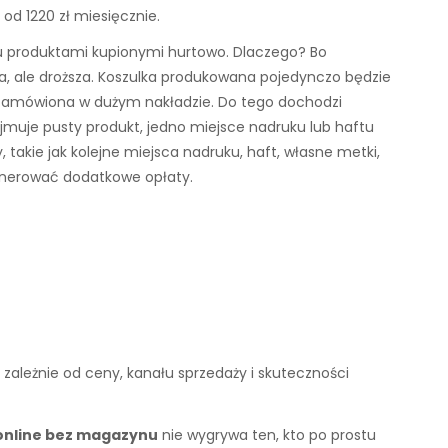
od 1220 zł miesięcznie.
 produktami kupionymi hurtowo. Dlaczego? Bo
a, ale droższa. Koszulka produkowana pojedynczo będzie
a zamówiona w dużym nakładzie. Do tego dochodzi
jmuje pusty produkt, jedno miejsce nadruku lub haftu
takie jak kolejne miejsca nadruku, haft, własne metki,
nerować dodatkowe opłaty.
h, zależnie od ceny, kanału sprzedaży i skuteczności
 online bez magazynu
nie wygrywa ten, kto po prostu