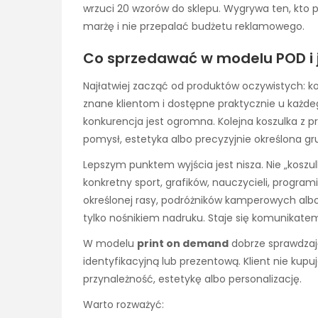
wrzuci 20 wzorów do sklepu. Wygrywa ten, kto
marżę i nie przepalać budżetu reklamowego.
Co sprzedawać w modelu POD i 
Najłatwiej zacząć od produktów oczywistych: kos
znane klientom i dostępne praktycznie u każde
konkurencja jest ogromna. Kolejna koszulka z pr
pomysł, estetyka albo precyzyjnie określona g
Lepszym punktem wyjścia jest nisza. Nie „koszulk
konkretny sport, grafików, nauczycieli, programi
określonej rasy, podróżników kamperowych albo
tylko nośnikiem nadruku. Staje się komunikatem:
W modelu
print on demand
dobrze sprawdzają
identyfikacyjną lub prezentową. Klient nie kup
przynależność, estetykę albo personalizację.
Warto rozważyć: