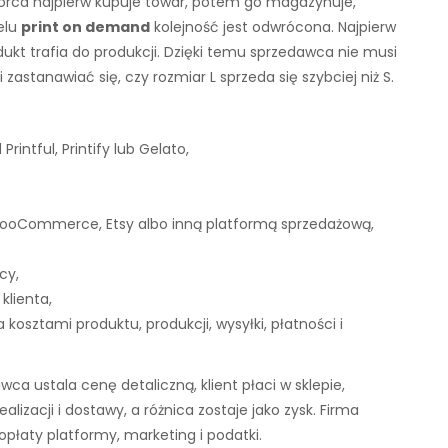
orca najpierw kupuje towar, potem go magazynuje,
elu
print on demand
kolejność jest odwrócona. Najpierw
ukt trafia do produkcji. Dzięki temu sprzedawca nie musi
astanawiać się, czy rozmiar L sprzeda się szybciej niż S.
intful, Printify lub Gelato,
 WooCommerce, Etsy albo inną platformą sprzedażową,
cy,
klienta,
kosztami produktu, produkcji, wysyłki, płatności i
ca ustala cenę detaliczną, klient płaci w sklepie,
lizacji i dostawy, a różnica zostaje jako zysk. Firma
opłaty platformy, marketing i podatki.