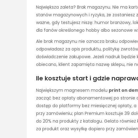
Największa zaleta? Brak magazynu. Nie ma kart
stanów magazynowych i ryzyka, że zostaniesz z
ważne, gdy testujesz niszę: humor branżowy, lok
dla fanów określonego hobby albo sezonowe wz
Ale brak magazynu nie oznacza braku odpowiedzia
odpowiadasz za opis produktu, politykę zwrotów
doświadczenie zakupowe. Jeżeli nadruk będzie k
obiecano, klient zapamięta nazwę sklepu, nie
Ile kosztuje start i gdzie napra
Największym magnesem modelu
print on de
zacząć bez opłaty abonamentowej po stronie dos
dostęp do platformy bez miesięcznej opłaty, a
przy zamówieniu; plan Premium kosztuje 39 dola
do 20% na produkty z katalogu. Gelato również k
za produkt oraz wysyłkę dopiero przy zamówien