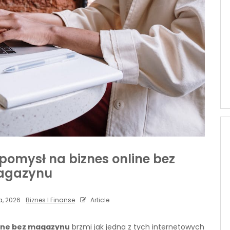
pomysł na biznes online bez
agazynu
a, 2026
Biznes I Finanse
Article
line bez magazynu
brzmi jak jedna z tych internetowych