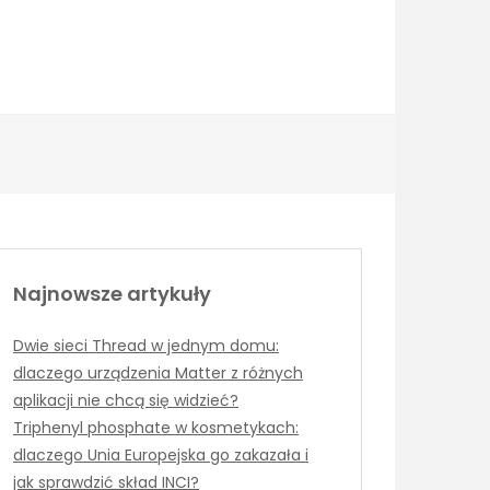
Najnowsze artykuły
Dwie sieci Thread w jednym domu:
dlaczego urządzenia Matter z różnych
aplikacji nie chcą się widzieć?
Triphenyl phosphate w kosmetykach:
dlaczego Unia Europejska go zakazała i
jak sprawdzić skład INCI?