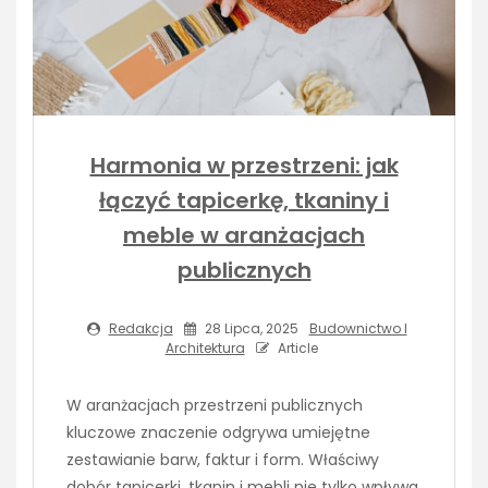
Harmonia w przestrzeni: jak
łączyć tapicerkę, tkaniny i
meble w aranżacjach
publicznych
Redakcja
28 Lipca, 2025
Budownictwo I
Architektura
Article
W aranżacjach przestrzeni publicznych
kluczowe znaczenie odgrywa umiejętne
zestawianie barw, faktur i form. Właściwy
dobór tapicerki, tkanin i mebli nie tylko wpływa