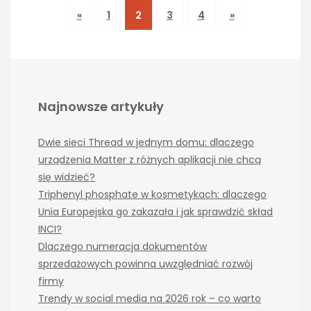
«
1
2
3
4
»
Najnowsze artykuły
Dwie sieci Thread w jednym domu: dlaczego
urządzenia Matter z różnych aplikacji nie chcą
się widzieć?
Triphenyl phosphate w kosmetykach: dlaczego
Unia Europejska go zakazała i jak sprawdzić skład
INCI?
Dlaczego numeracja dokumentów
sprzedażowych powinna uwzględniać rozwój
firmy
Trendy w social media na 2026 rok – co warto