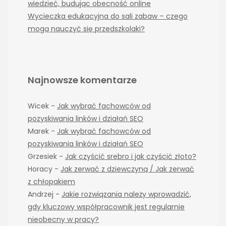
wiedzieć, budując obecność online
Wycieczka edukacyjna do sali zabaw – czego
mogą nauczyć się przedszkolaki?
Najnowsze komentarze
Wicek
-
Jak wybrać fachowców od
pozyskiwania linków i działań SEO
Marek
-
Jak wybrać fachowców od
pozyskiwania linków i działań SEO
Grzesiek
-
Jak czyścić srebro i jak czyścić złoto?
Horacy
-
Jak zerwać z dziewczyną / Jak zerwać
z chłopakiem
Andrzej
-
Jakie rozwiązania należy wprowadzić,
gdy kluczowy współpracownik jest regularnie
nieobecny w pracy?